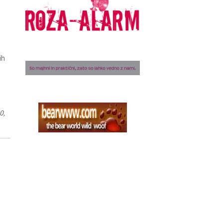
ih
0,