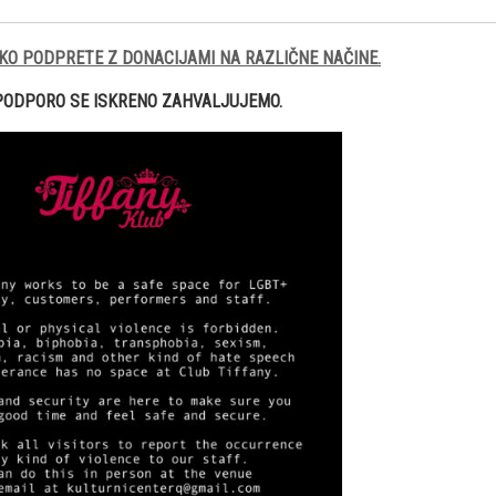
KO PODPRETE Z DONACIJAMI NA RAZLIČNE NAČINE.
PODPORO SE ISKRENO ZAHVALJUJEMO.