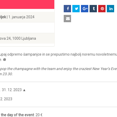
ljek
| 1. januarja 2024
ova 24, 1000 Ljubljana
 skupaj odpremo šampanjce in se prepustimo najbolj noremu novoletnem
e. 🪩
o pop the champagne with the team and enjoy the craziest New Year’s Eve
m 23.30.
31. 12. 2023 ▲
12. 2023
the day of the event
: 20 €