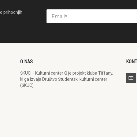
o prihodnjih
O NAS
KON
ŠKUC – Kulturni center Q je projekt kluba Tiffany,
ki ga izvaja Društvo Študentski kulturni center
(ŠKUC).