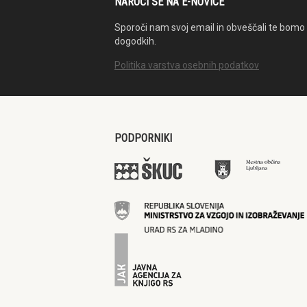
NAROČI SE NA E-NOVICE
Sporoči nam svoj email in obveščali te bomo 
dogodkih.
Politika varstva osebnih podatkov
PODPORNIKI