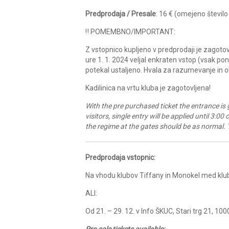
Predprodaja / Presale
: 16 € (omejeno število
‼️ POMEMBNO/IMPORTANT:
Z vstopnico kupljeno v predprodaji je zagoto
ure 1. 1. 2024 veljal enkraten vstop (vsak pon
potekal ustaljeno. Hvala za razumevanje in o
Kadilinica na vrtu kluba je zagotovljena!
With the pre purchased ticket the entrance is 
visitors, single entry will be applied until 3:0
the regime at the gates should be as normal. 
Predprodaja vstopnic:
Na vhodu klubov Tiffany in Monokel med klu
ALI:
Od 21. – 29. 12. v Info ŠKUC, Stari trg 21, 100
Pre-sale tickets available: