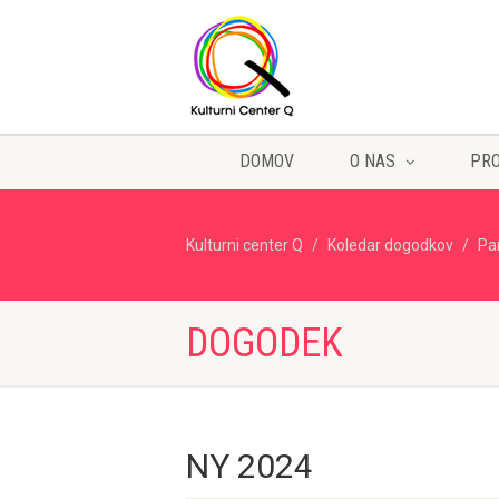
DOMOV
O NAS
PR
Kulturni center Q
Koledar dogodkov
Pa
DOGODEK
NY 2024