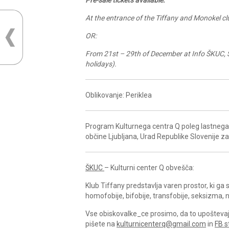
At the entrance of the Tiffany and Monokel cl
OR:
From 21st – 29th of December at Info ŠKUC, S
holidays).
Oblikovanje: Periklea
Program Kulturnega centra Q poleg lastnega 
občine Ljubljana, Urad Republike Slovenije z
ŠKUC
– Kulturni center Q obvešča:
Klub Tiffany predstavlja varen prostor, ki g
homofobije, bifobije, transfobije, seksizma, n
Vse obiskovalke_ce prosimo, da to upoštevajo 
pišete na
kulturnicenterq@gmail.com
in
FB s