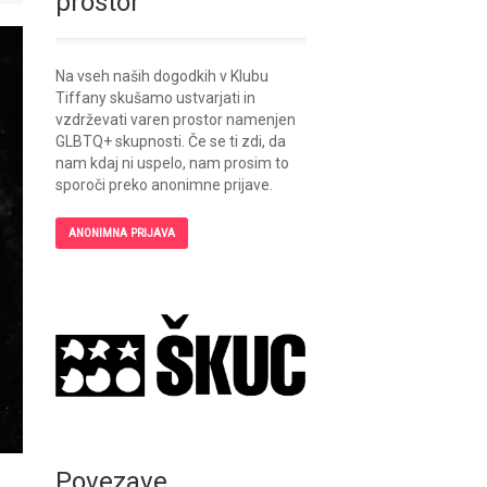
prostor
Na vseh naših dogodkih v Klubu
Tiffany skušamo ustvarjati in
vzdrževati varen prostor namenjen
GLBTQ+ skupnosti. Če se ti zdi, da
nam kdaj ni uspelo, nam prosim to
sporoči preko anonimne prijave.
ANONIMNA PRIJAVA
Povezave