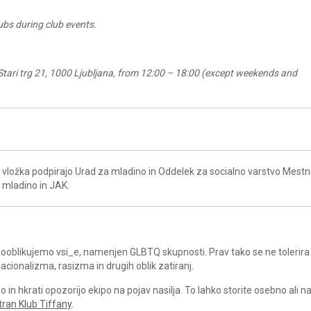
ubs during club events.
tari trg 21, 1000 Ljubljana, from 12:00 – 18:00 (except weekends and
vložka podpirajo Urad za mladino in Oddelek za socialno varstvo Mest
a mladino in JAK.
a sooblikujemo vsi_e, namenjen GLBTQ skupnosti. Prav tako se ne tolerira
acionalizma, rasizma in drugih oblik zatiranj.
in hkrati opozorijo ekipo na pojav nasilja. To lahko storite osebno ali 
tran Klub Tiffany
.