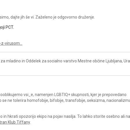
imo, dajte jih še vi. Zaželeno je odgovorno druženje.
goji PCT.
e-z-virusom…
za mladino in Oddelek za socialno varstvo Mestne občine Ljubljana, Ur
a sooblikujemo vsi_e, namenjen LGBTIQ+ skupnosti, kjer je prepovedano
ko se ne tolerira homofobije, bifobije, transfobije, seksizma, nacionalizm
in hkrati opozorijo ekipo na pojav nasilja. To lahko storite osebno ali 
tran Klub Tiffany
.