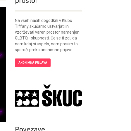
prostor
Na vseh naših dogodkih v Klubu
Tiffany skušamo ustvarjati in
vzdrževati varen prostor namenjen
GLBTQ+ skupnosti. Če se ti zdi, da
nam kdaj ni uspelo, nam prosim to
sporoči preko anonimne prijave.
ANONIMNA PRIJAVA
Povezave