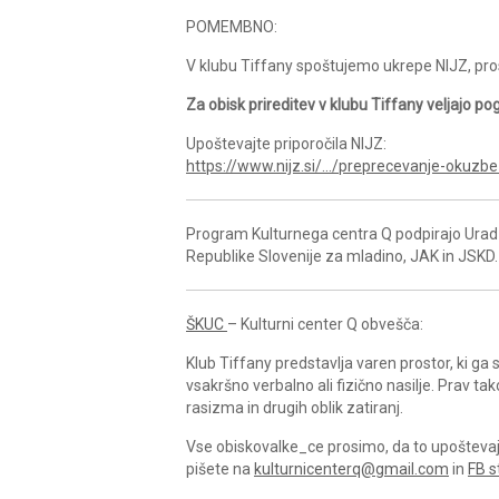
POMEMBNO:
V klubu Tiffany spoštujemo ukrepe NIJZ, pros
Za obisk prireditev v klubu Tiffany veljajo po
Upoštevajte priporočila NIJZ:
https://www.nijz.si/…/preprecevanje-okuzb
Program Kulturnega centra Q podpirajo Urad 
Republike Slovenije za mladino, JAK in JSKD.
ŠKUC
– Kulturni center Q obvešča:
Klub Tiffany predstavlja varen prostor, ki g
vsakršno verbalno ali fizično nasilje. Prav ta
rasizma in drugih oblik zatiranj.
Vse obiskovalke_ce prosimo, da to upoštevajo 
pišete na
kulturnicenterq@gmail.com
in
FB s