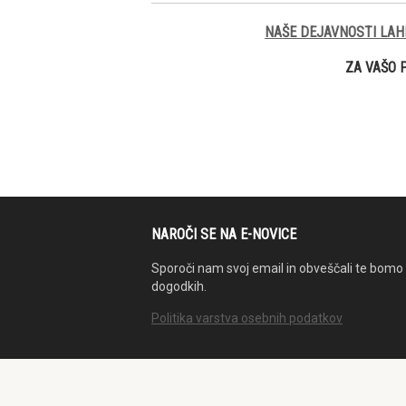
NAŠE DEJAVNOSTI LAH
ZA VAŠO 
NAROČI SE NA E-NOVICE
Sporoči nam svoj email in obveščali te bomo 
dogodkih.
Politika varstva osebnih podatkov