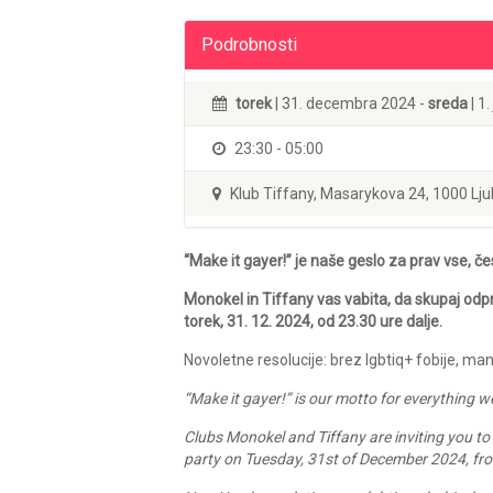
Podrobnosti
torek
| 31. decembra 2024 -
sreda
| 1
23:30 - 05:00
Klub Tiffany, Masarykova 24, 1000 Lju
“Make it gayer!” je naše geslo za prav vse, če
Monokel in Tiffany vas vabita, da skupaj o
torek, 31. 12. 2024, od 23.30 ure dalje.
Novoletne resolucije: brez lgbtiq+ fobije, manj
“Make it gayer!” is our motto for everything 
Clubs Monokel and Tiffany are inviting you t
party on Tuesday, 31st of December 2024, fr