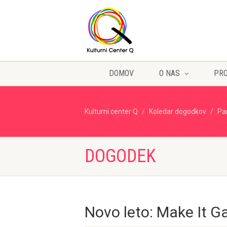
DOMOV
O NAS
PR
Kulturni center Q
Koledar dogodkov
Pa
DOGODEK
Novo leto: Make It G