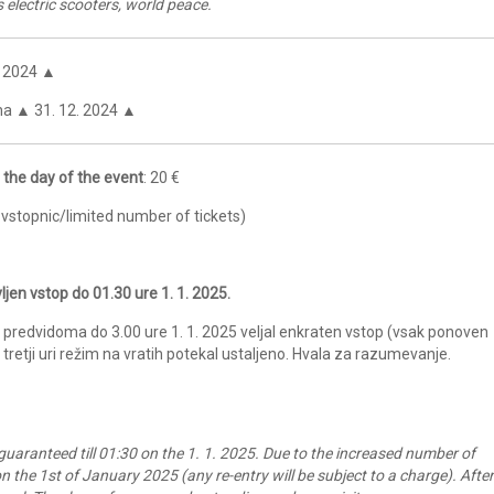
s electric scooters, world peace.
. 2024
▲
cha
▲
31. 12. 2024
▲
the day of the event
: 20 €
 vstopnic/limited number of tickets)
ljen vstop do 01.30 ure 1. 1. 2025.
redvidoma do 3.00 ure 1. 1. 2025 veljal enkraten vstop (vsak ponoven
tretji uri režim na vratih potekal ustaljeno. Hvala za razumevanje.
guaranteed till 01:30 on the 1. 1. 2025. Due to the increased number of
0 on the 1st of January 2025 (any re-entry will be subject to a charge). After