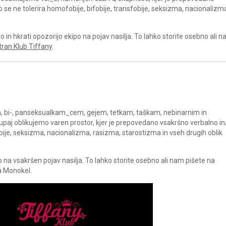
ko se ne tolerira homofobije, bifobije, transfobije, seksizma, nacionalizm
in hkrati opozorijo ekipo na pojav nasilja. To lahko storite osebno ali 
tran Klub Tiffany
.
, bi-, panseksualkam_cem, gejem, tetkam, taškam, nebinarnim in
aj oblikujemo varen prostor, kjer je prepovedano vsakršno verbalno in/
bije, seksizma, nacionalizma, rasizma, starostizma in vseh drugih oblik
 na vsakršen pojav nasilja. To lahko storite osebno ali nam pišete na
a Monokel.