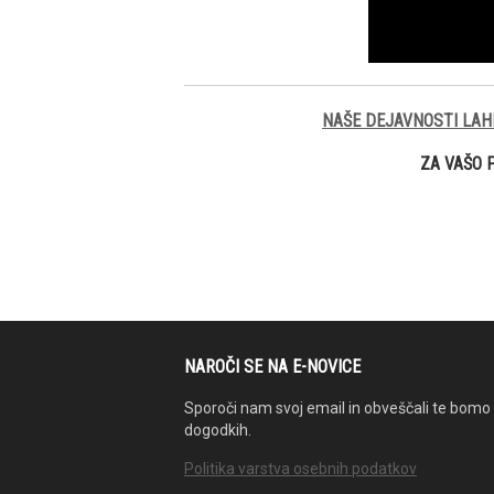
NAŠE DEJAVNOSTI LAH
ZA VAŠO 
NAROČI SE NA E-NOVICE
Sporoči nam svoj email in obveščali te bomo 
dogodkih.
Politika varstva osebnih podatkov