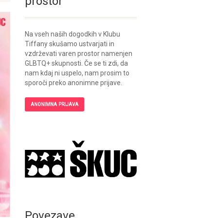
prostor
Na vseh naših dogodkih v Klubu
Tiffany skušamo ustvarjati in
vzdrževati varen prostor namenjen
GLBTQ+ skupnosti. Če se ti zdi, da
nam kdaj ni uspelo, nam prosim to
sporoči preko anonimne prijave.
ANONIMNA PRIJAVA
Povezave