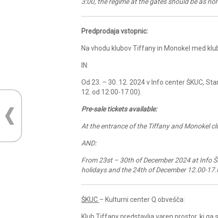
3:00, the regime at the gates should be as no
Predprodaja vstopnic:
Na vhodu klubov Tiffany in Monokel med klu
IN:
Od 23. – 30. 12. 2024 v Info center ŠKUC, Star
12. od 12.00-17.00).
Pre-sale tickets available:
At the entrance of the Tiffany and Monokel cl
AND:
From 23st – 30th of December 2024 at Info ŠK
holidays and the 24th of December 12.00-17.
ŠKUC
– Kulturni center Q obvešča:
Klub Tiffany predstavlja varen prostor, ki g