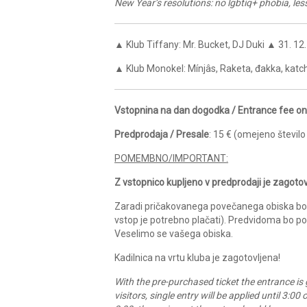
New Year’s resolutions: no lgbtiq+ phobia, les
▲
Klub Tiffany: Mr. Bucket, DJ Duki
▲
31. 12
▲
Klub Monokel: Mínjâs, Raketa, đakka, kat
Vstopnina na dan dogodka / Entrance fee on 
Predprodaja / Presale
: 15 € (omejeno število
POMEMBNO/IMPORTANT:
Z vstopnico kupljeno v predprodaji je zagotov
Zaradi pričakovanega povečanega obiska bo p
vstop je potrebno plačati). Predvidoma bo po 
Veselimo se vašega obiska.
Kadilnica na vrtu kluba je zagotovljena!
With the pre-purchased ticket the entrance is 
visitors, single entry will be applied until 3:0