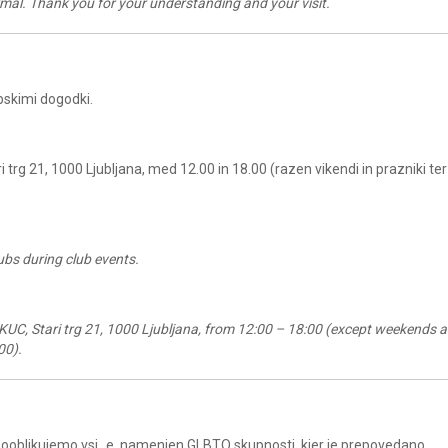
rmal. Thank you for your understanding and your visit.
bskimi dogodki.
i trg 21, 1000 Ljubljana, med 12.00 in 18.00 (razen vikendi in prazniki ter
ubs during club events
.
UC, Stari trg 21, 1000 Ljubljana, from 12:00 – 18:00 (except weekends 
00).
a sooblikujemo vsi_e, namenjen GLBTQ skupnosti, kjer je prepovedano