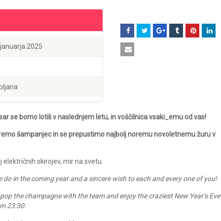
. januarja 2025
bljana
sar se bomo lotili v naslednjem letu, in voščilnica vsaki_emu od vas!
dpremo šampanjec in se prepustimo najbolj noremu novoletnemu žuru v
 električnih skirojev, mir na svetu.
we do in the coming year and a sincere wish to each and every one of you!
o pop the champagne with the team and enjoy the craziest New Year’s Eve
om 23:30.