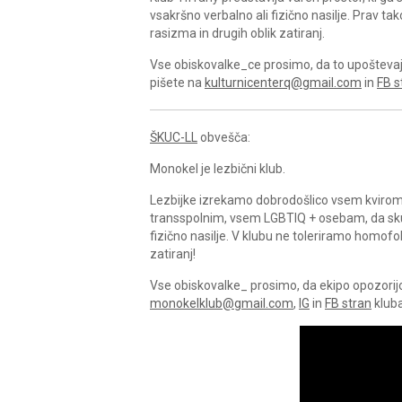
vsakršno verbalno ali fizično nasilje. Prav ta
rasizma in drugih oblik zatiranj.
Vse obiskovalke_ce prosimo, da to upoštevajo 
pišete na
kulturnicenterq@gmail.com
in
FB s
ŠKUC-LL
obvešča:
Monokel je lezbični klub.
Lezbijke izrekamo dobrodošlico vsem kvirom
transspolnim, vsem LGBTIQ + osebam, da skup
fizično nasilje. V klubu ne toleriramo homofo
zatiranj!
Vse obiskovalke_ prosimo, da ekipo opozorijo
monokelklub@gmail.com
,
IG
in
FB stran
klub