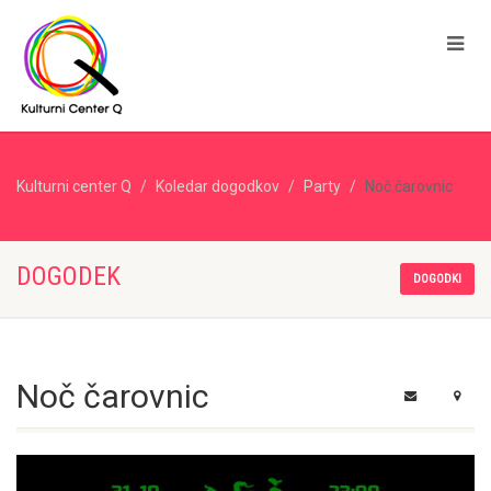
Kulturni center Q
Koledar dogodkov
Party
Noč čarovnic
DOGODEK
DOGODKI
Noč čarovnic