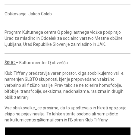
Oblikovanje: Jakob Golob
Program Kulturnega centra Q poleg lastnega vložka podpirajo
Urad za mladino in Oddelek za socialno varstvo Mestne občine
Ljubljana, Urad Republike Slovenije za mladino in JAK.
ŠKUC
– Kulturni center Q obvešča:
Klub Tiffany predstavlja varen prostor, ki ga sooblikujemo vsi_e,
namenjen GLBTQ skupnosti, kjer je prepovedano vsakršno
verbalno ali fizično nasilje. Prav tako se ne tolerira homofobije,
bifobije, transfobije, seksizma, nacionalizma, rasizma in drugih
oblik zatiranj.
Vse obiskovalke_ce prosimo, da to upoštevajo in hkrati opozorijo
ekipo na pojav nasilja. To lahko storite osebno ali nam pišete
na
kulturnicenterq@gmail.com
in
FB stran Klub Tiffany
.