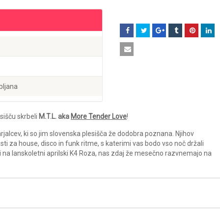
bljana
sišču skrbeli
M.T.L. aka
More Tender Love
!
arjalcev, ki so jim slovenska plesišča že dodobra poznana. Njihov
ti za house, disco in funk ritme, s katerimi vas bodo vso noč držali
ili na lanskoletni aprilski K4 Roza, nas zdaj že mesečno razvnemajo na