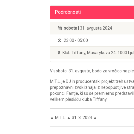
Podrobnosti
sobota
| 31. avgusta 2024
23:00 - 05:00
Klub Tiffany, Masarykova 24, 1000 Lju
V soboto, 31. avgusta, bodo za vročico na ple
M.T.L. je DJ in producentski projekt treh ustv
prepoznavni zvok izhaja iz nepopustljive stras
pokonci. Fantje, ki so se premierno predstav
velikem plesišču kluba Tiffany.
▲ M.T.L. ▲ 31. 8. 2024 ▲