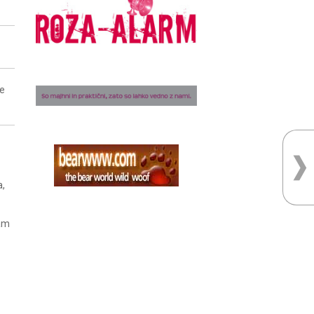
ne
a,
nam