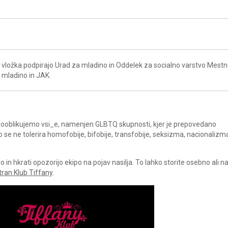
vložka podpirajo Urad za mladino in Oddelek za socialno varstvo Mest
a mladino in JAK.
a sooblikujemo vsi_e, namenjen GLBTQ skupnosti, kjer je prepovedano
ko se ne tolerira homofobije, bifobije, transfobije, seksizma, nacionalizm
in hkrati opozorijo ekipo na pojav nasilja. To lahko storite osebno ali 
tran Klub Tiffany
.