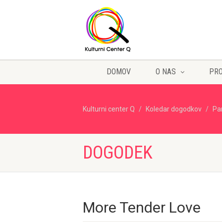
DOMOV
O NAS
PR
Kulturni center Q
Koledar dogodkov
Pa
DOGODEK
More Tender Love