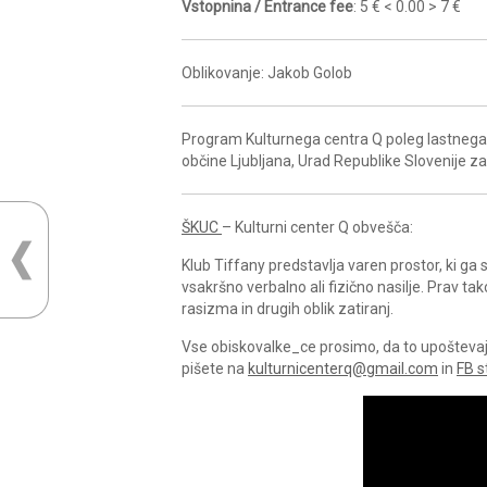
Vstopnina / Entrance fee
: 5 € < 0.00 > 7 €
Oblikovanje: Jakob Golob
Program Kulturnega centra Q poleg lastnega 
občine Ljubljana, Urad Republike Slovenije z
ŠKUC
– Kulturni center Q obvešča:
Klub Tiffany predstavlja varen prostor, ki g
vsakršno verbalno ali fizično nasilje. Prav ta
rasizma in drugih oblik zatiranj.
Vse obiskovalke_ce prosimo, da to upoštevajo 
pišete na
kulturnicenterq@gmail.com
in
FB s