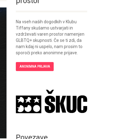
prostor
Na vseh naših dogodkih v Klubu
Tiffany skušamo ustvarjati in
vzdrževati varen prostor namenjen
GLBTQ+ skupnosti. Če se ti zdi, da
nam kdaj ni uspelo, nam prosim to
sporoči preko anonimne prijave.
ANONIMNA PRIJAVA
Povezave