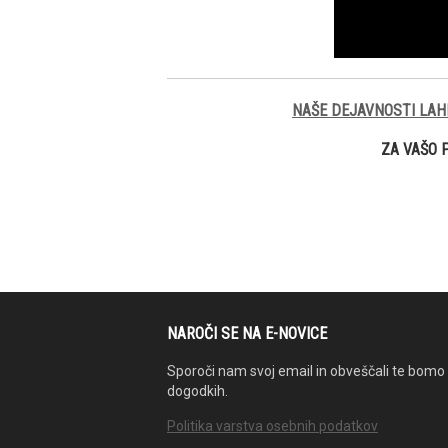
NAŠE DEJAVNOSTI LAH
ZA VAŠO 
NAROČI SE NA E-NOVICE
Sporoči nam svoj email in obveščali te bomo 
dogodkih.
Politika varstva osebnih podatkov