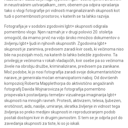
in neustrašnim ustvarjalkam_cem, obenem pa odpira vprašanja
tako o vlogi fotografije pri vidnosti marginaliziranih skupnosti kot
tudi o pomembnosti prostorov, v katerih se ta lahko razvija.
Fotografija je v sodobni zgodovini lgbt+ skupnosti odigrala
pomembno vlogo. Njen razmah je v drugi polovici 20. stoletja
omogočil, da imamo prvič na voljo široko množico dokumentov o
življenju lgbt+ ljudi in njihovih skupnostih. Zgodovina lgbt+
skupnosti je zanimiva, predvsem zaradi kvir oseb, ki večinoma niso
bile na pozicijah moči, na katerih bi lahko beležile zgodovino. Ta
privilegij je večinoma v rokah vladajočih, kvir osebe pa so večinoma
živele na obrobju družbe, kriminalizirane, predvsem pa zanikane.
Moč podobe, ki jo nosi fotografija zaradi svoje dokumentaristične
narave, je generirala močan emancipatorni naboj. Od dovršenih
kompozicij Roberta Mapplethorpa do aktivistično angažiranih
fotografij Davida Wojnarovicza je fotografija pomembno
prispevala k postavljanju temeljev vizualnega imaginarija lgbt+
skupnosti na mnogih ravneh. Protesti, aktivizem, telesa, ljubezen,
erotičnost, aids, nasilje, umiranje, skratka življenje in vidnost tega
življenja so preko medijev skupnosti in reproduciranjem podob
postali dostopni kvir in drugim javnostim. S tem se je odprla pot do
zavedanja skupnosti za tiste, ki so jo iskali.