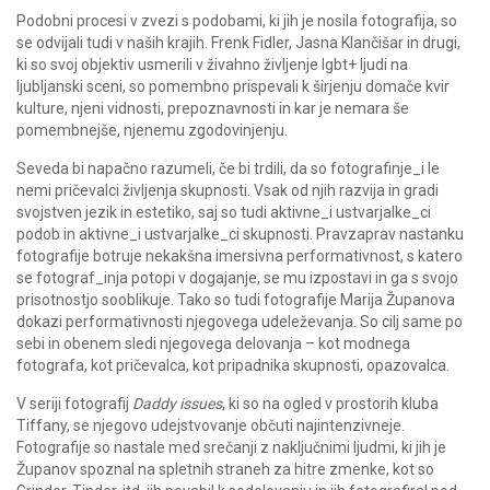
Podobni procesi v zvezi s podobami, ki jih je nosila fotografija, so
se odvijali tudi v naših krajih. Frenk Fidler, Jasna Klančišar in drugi,
ki so svoj objektiv usmerili v živahno življenje lgbt+ ljudi na
ljubljanski sceni, so pomembno prispevali k širjenju domače kvir
kulture, njeni vidnosti, prepoznavnosti in kar je nemara še
pomembnejše, njenemu zgodovinjenju.
Seveda bi napačno razumeli, če bi trdili, da so fotografinje_i le
nemi pričevalci življenja skupnosti. Vsak od njih razvija in gradi
svojstven jezik in estetiko, saj so tudi aktivne_i ustvarjalke_ci
podob in aktivne_i ustvarjalke_ci skupnosti. Pravzaprav nastanku
fotografije botruje nekakšna imersivna performativnost, s katero
se fotograf_inja potopi v dogajanje, se mu izpostavi in ga s svojo
prisotnostjo sooblikuje. Tako so tudi fotografije Marija Županova
dokazi performativnosti njegovega udeleževanja. So cilj same po
sebi in obenem sledi njegovega delovanja – kot modnega
fotografa, kot pričevalca, kot pripadnika skupnosti, opazovalca.
V seriji fotografij
Daddy issues
, ki so na ogled v prostorih kluba
Tiffany, se njegovo udejstvovanje občuti najintenzivneje.
Fotografije so nastale med srečanji z naključnimi ljudmi, ki jih je
Županov spoznal na spletnih straneh za hitre zmenke, kot so