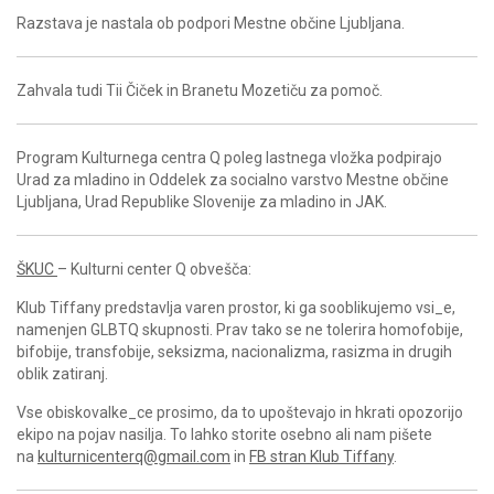
Razstava je nastala ob podpori Mestne občine Ljubljana.
Zahvala tudi Tii Čiček in Branetu Mozetiču za pomoč.
Program Kulturnega centra Q poleg lastnega vložka podpirajo
Urad za mladino in Oddelek za socialno varstvo Mestne občine
Ljubljana, Urad Republike Slovenije za mladino in JAK.
ŠKUC
– Kulturni center Q obvešča:
Klub Tiffany predstavlja varen prostor, ki ga sooblikujemo vsi_e,
namenjen GLBTQ skupnosti. Prav tako se ne tolerira homofobije,
bifobije, transfobije, seksizma, nacionalizma, rasizma in drugih
oblik zatiranj.
Vse obiskovalke_ce prosimo, da to upoštevajo in hkrati opozorijo
ekipo na pojav nasilja. To lahko storite osebno ali nam pišete
na
kulturnicenterq@gmail.com
in
FB stran Klub Tiffany
.