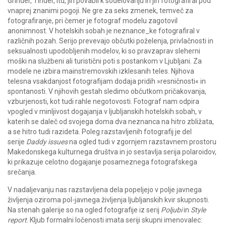
Grinder, Tinder, itd, jih povabil k sodelovanju in jih fotografiral pod
vnaprej znanimi pogoji. Ne gre za seks zmenek, temveč za
fotografiranje, pri čemer je fotograf modelu zagotovil
anonimnost. V hotelskih sobah je neznance_ke fotografiral v
različnih pozah. Serijo prevevajo občutki poželenja, privlačnosti in
seksualnosti upodobljenih modelov, ki so pravzaprav sleherni
moški na službeni ali turistični poti s postankom v Ljubljani. Za
modele ne izbira mainstremovskih izklesanih teles. Njihova
telesna vsakdanjost fotografijam dodaja pridih »resničnosti« in
spontanosti. V njihovih gestah sledimo občutkom pričakovanja,
vzburjenosti, kot tudi rahle negotovosti. Fotograf nam odpira
vpogled v minljivost dogajanja v ljubljanskih hotelskih sobah, v
katerih se daleč od svojega doma dva neznanca na hitro zbližata,
a se hitro tudi razideta. Poleg razstavljenih fotografij je del
serije
Daddy issues
na ogled tudi v zgornjem razstavnem prostoru
Makedonskega kulturnega društva in jo sestavlja serija polaroidov,
ki prikazuje celotno dogajanje posameznega fotografskega
srečanja.
V nadaljevanju nas razstavljena dela popeljejo v polje javnega
življenja oziroma pol-javnega življenja ljubljanskih kvir skupnosti.
Na stenah galerije so na ogled fotografije iz serij
Poljubi
in
Style
report
. Kljub formalni ločenosti imata seriji skupni imenovalec: