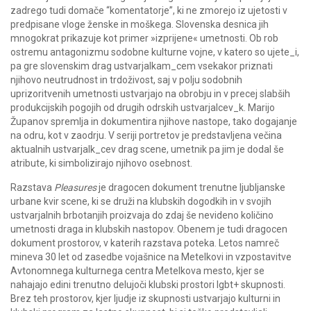
zadrego tudi domače “komentatorje”, ki ne zmorejo iz ujetosti v
predpisane vloge ženske in moškega. Slovenska desnica jih
mnogokrat prikazuje kot primer »izprijene« umetnosti. Ob rob
ostremu antagonizmu sodobne kulturne vojne, v katero so ujete_i,
pa gre slovenskim drag ustvarjalkam_cem vsekakor priznati
njihovo neutrudnost in trdoživost, saj v polju sodobnih
uprizoritvenih umetnosti ustvarjajo na obrobju in v precej slabših
produkcijskih pogojih od drugih odrskih ustvarjalcev_k. Marijo
Županov spremlja in dokumentira njihove nastope, tako dogajanje
na odru, kot v zaodrju. V seriji portretov je predstavljena večina
aktualnih ustvarjalk_cev drag scene, umetnik pa jim je dodal še
atribute, ki simbolizirajo njihovo osebnost.
Razstava
Pleasures
je dragocen dokument trenutne ljubljanske
urbane kvir scene, ki se druži na klubskih dogodkih in v svojih
ustvarjalnih brbotanjih proizvaja do zdaj še nevideno količino
umetnosti draga in klubskih nastopov. Obenem je tudi dragocen
dokument prostorov, v katerih razstava poteka. Letos namreč
mineva 30 let od zasedbe vojašnice na Metelkovi in vzpostavitve
Avtonomnega kulturnega centra Metelkova mesto, kjer se
nahajajo edini trenutno delujoči klubski prostori lgbt+ skupnosti.
Brez teh prostorov, kjer ljudje iz skupnosti ustvarjajo kulturni in