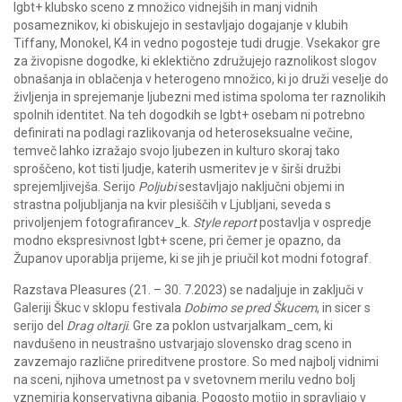
lgbt+ klubsko sceno z množico vidnejših in manj vidnih
posameznikov, ki obiskujejo in sestavljajo dogajanje v klubih
Tiffany, Monokel, K4 in vedno pogosteje tudi drugje. Vsekakor gre
za živopisne dogodke, ki eklektično združujejo raznolikost slogov
obnašanja in oblačenja v heterogeno množico, ki jo druži veselje do
življenja in sprejemanje ljubezni med istima spoloma ter raznolikih
spolnih identitet. Na teh dogodkih se lgbt+ osebam ni potrebno
definirati na podlagi razlikovanja od heteroseksualne večine,
temveč lahko izražajo svojo ljubezen in kulturo skoraj tako
sproščeno, kot tisti ljudje, katerih usmeritev je v širši družbi
sprejemljivejša. Serijo
Poljubi
sestavljajo naključni objemi in
strastna poljubljanja na kvir plesiščih v Ljubljani, seveda s
privoljenjem fotografirancev_k.
Style report
postavlja v ospredje
modno ekspresivnost lgbt+ scene, pri čemer je opazno, da
Županov uporablja prijeme, ki se jih je priučil kot modni fotograf.
Razstava Pleasures (21. – 30. 7.2023) se nadaljuje in zaključi v
Galeriji Škuc v sklopu festivala
Dobimo se pred Škucem
, in sicer s
serijo del
Drag oltarji
. Gre za poklon ustvarjalkam_cem, ki
navdušeno in neustrašno ustvarjajo slovensko drag sceno in
zavzemajo različne prireditvene prostore. So med najbolj vidnimi
na sceni, njihova umetnost pa v svetovnem merilu vedno bolj
vznemirja konservativna gibanja. Pogosto motijo in spravljajo v