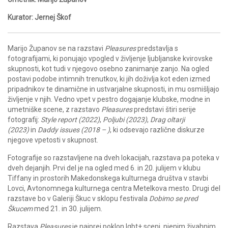
Kurator: Jernej Škof
Marijo Županov se na razstavi
Pleasures
predstavlja s
fotografijami, ki ponujajo vpogled v življenje ljubljanske kvirovske
skupnosti, kot tudi v njegovo osebno zanimanje zanjo. Na ogled
postavi podobe intimnih trenutkov, ki jih doživlja kot eden izmed
pripadnikov te dinamične in ustvarjalne skupnosti, in mu osmišljajo
življenje v njih. Vedno vpet v pestro dogajanje klubske, modne in
umetniške scene, z razstavo
Pleasures
predstavi štiri serije
fotografij:
Style report (2022)
,
Poljubi (2023)
,
Drag oltarji
(2023)
in
Daddy issues (2018 – )
, ki odsevajo različne diskurze
njegove vpetosti v skupnost.
Fotografije so razstavljene na dveh lokacijah, razstava pa poteka v
dveh dejanjih. Prvi del je na ogled med 6. in 20. julijem v klubu
Tiffany in prostorih Makedonskega kulturnega društva v stavbi
Lovci, Avtonomnega kulturnega centra Metelkova mesto. Drugi del
razstave bo v Galeriji Škuc v sklopu festivala
Dobimo se pred
Škucem
med 21. in 30. julijem.
Razstava
Pleasures
je najprej poklon lgbt+ sceni, njenim živahnim