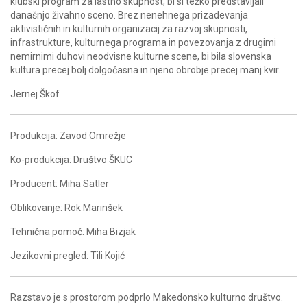
klubski program za lastno skupnost, bi si težko predstavljali
današnjo živahno sceno. Brez nenehnega prizadevanja
aktivističnih in kulturnih organizacij za razvoj skupnosti,
infrastrukture, kulturnega programa in povezovanja z drugimi
nemirnimi duhovi neodvisne kulturne scene, bi bila slovenska
kultura precej bolj dolgočasna in njeno obrobje precej manj kvir.
Jernej Škof
Produkcija: Zavod Omrežje
Ko-produkcija: Društvo ŠKUC
Producent: Miha Satler
Oblikovanje: Rok Marinšek
Tehnična pomoč: Miha Bizjak
Jezikovni pregled: Tili Kojić
Razstavo je s prostorom podprlo Makedonsko kulturno društvo.