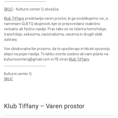
____________________
ŠKUC
– Kulturni center Q obvešča:
Klub Tiffany
predstavlja varen prostor, ki ga sooblikujemo vsi_e,
namenjen GLBTQ skupnosti, kjer je prepovedano vsakršno
verbalno ali fizično nasilje. Prav tako se ne tolerira homofobije,
transfobije, seksizma, nacionalizma, rasizma in drugih oblik
zatiranj.
Vse obiskovalce/ke prosimo, da to upoštevajo in hkrati opozorijo
ekipo na pojav nasilja. To lahko storite osebno ali nam pišete na
kulturnicenterq@gmail.com in FB stran
Klub Tiffany
.
____________________
Kulturni center Q
ŠKUC
Klub Tiffany – Varen prostor