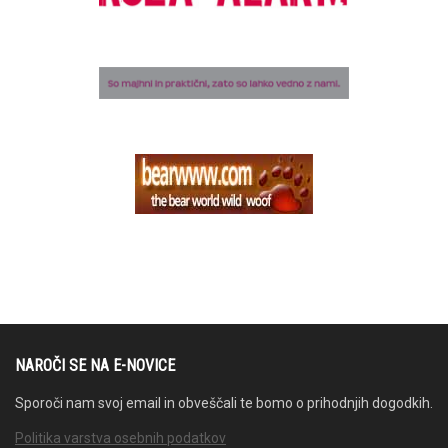
NAROČI SE NA E-NOVICE
Sporoči nam svoj email in obveščali te bomo o prihodnjih dogodkih.
Politika varstva osebnih podatkov