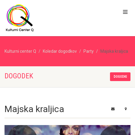
Kulturni center Q
Koledar dogodkov
Party
Majska kraljica
DOGODEK
DOGODKI
Majska kraljica