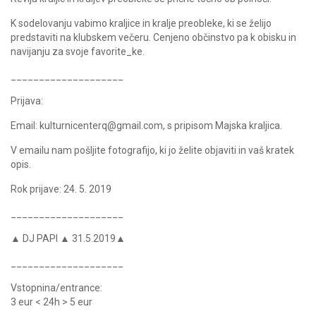
K sodelovanju vabimo kraljice in kralje preobleke, ki se želijo
predstaviti na klubskem večeru. Cenjeno občinstvo pa k obisku in
navijanju za svoje favorite_ke.
____________________
Prijava:
Email: kulturnicenterq@gmail.com, s pripisom Majska kraljica.
V emailu nam pošljite fotografijo, ki jo želite objaviti in vaš kratek
opis.
Rok prijave: 24. 5. 2019
____________________
▲ DJ PAPI ▲ 31.5.2019▲
____________________
Vstopnina/entrance:
3 eur < 24h > 5 eur