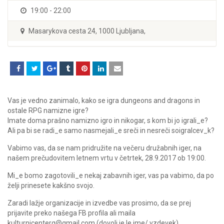
19:00 - 22:00
Masarykova cesta 24, 1000 Ljubljana,
Vas je vedno zanimalo, kako se igra dungeons and dragons in
ostale RPG namizne igre?
Imate doma prašno namizno igro in nikogar, s kom bi jo igrali_e?
Ali pa bi se radi_e samo nasmejali_e sreči in nesreči soigralcev_k?
Vabimo vas, da se nam pridružite na večeru družabnih iger, na
našem prečudovitem letnem vrtu v četrtek, 28.9.2017 ob 19:00.
Mi_e bomo zagotovili_e nekaj zabavnih iger, vas pa vabimo, da po
želji prinesete kakšno svojo.
Zaradi lažje organizacije in izvedbe vas prosimo, da se prej
prijavite preko našega FB profila ali maila
kulturnicenterq@gmail.com (dovolj je le ime/ vzdevek).