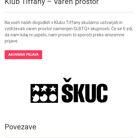
Klub Tiffany – Varen prostor
Na vseh naših dogodkih v Klubu Tiffany skušamo ustvarjati in
vzdrževati varen prostor namenjen GLBTQ+ skupnosti. Če se ti zdi,
da nam kdaj ni uspelo, nam prosim to sporoči preko anonimne
prijave.
ANONIMNA PRIJAVA
Povezave