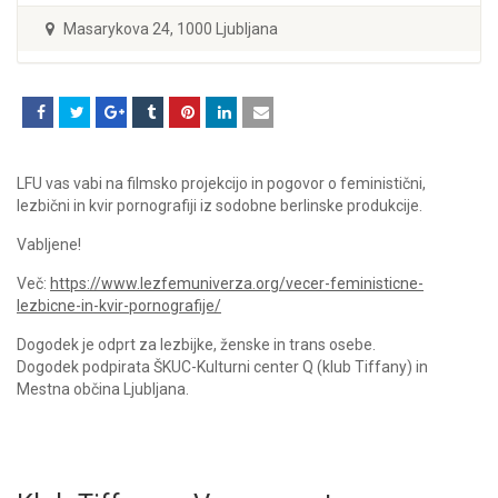
Masarykova 24, 1000 Ljubljana
LFU vas vabi na filmsko projekcijo in pogovor o feministični,
lezbični in kvir pornografiji iz sodobne berlinske produkcije.
Vabljene!
Več:
https://www.lezfemuniverza.org/vecer-feministicne-
lezbicne-in-kvir-pornografije/
Dogodek je odprt za lezbijke, ženske in trans osebe.
Dogodek podpirata ŠKUC-Kulturni center Q (klub Tiffany) in
Mestna občina Ljubljana.