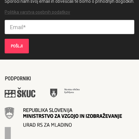
Sporoči nam svoj email in obveščali te bomo o prihodnjih dogodkih.
Politika varstva osebnih podatkov
PODPORNIKI