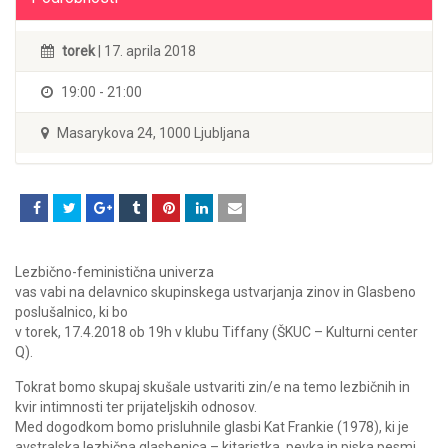
torek
| 17. aprila 2018
19:00 - 21:00
Masarykova 24, 1000 Ljubljana
Lezbično-feministična univerza
vas vabi na delavnico skupinskega ustvarjanja zinov in Glasbeno
poslušalnico, ki bo
v torek, 17.4.2018 ob 19h v klubu Tiffany (ŠKUC – Kulturni center
Q).
Tokrat bomo skupaj skušale ustvariti zin/e na temo lezbičnih in
kvir intimnosti ter prijateljskih odnosov.
Med dogodkom bomo prisluhnile glasbi Kat Frankie (1978), ki je
avstralska lezbična glasbenica – kitaristka, pevka in piska pesmi.