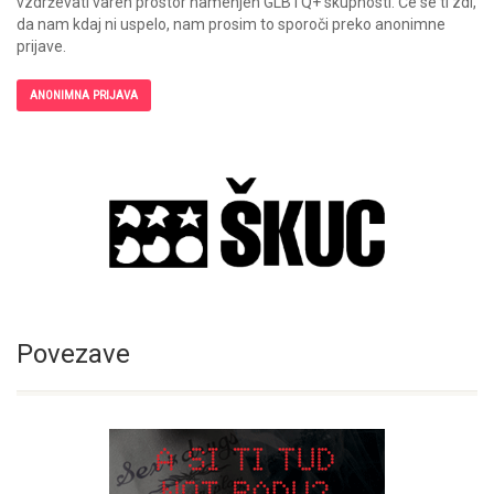
vzdrževati varen prostor namenjen GLBTQ+ skupnosti. Če se ti zdi,
da nam kdaj ni uspelo, nam prosim to sporoči preko anonimne
prijave.
ANONIMNA PRIJAVA
Povezave