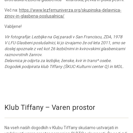
Več na:
https://www.lezfemuniverza.org/skupinska-delavnica-
zinov-in-glasbena-poslusalnica/
Vabljene!
Vir fotografije: Lezbijke na Gej paradi v San Franciscu, ZDA, 1978
V LFU Glasbeni poslušalnici, ki jo izvajamo že od leta 2011, smo se
doslej spoznale z več kot 26 lezbičnimi in kvirovskimi glasbenicami
raznovrstnih žanrov.
Delavnica je odprta za lezbijke, ženske, kvir in trans* osebe.
Dogodek podpirata klub Tiffany (ŠKUC-Kulturni center Q) in MOL.
Klub Tiffany – Varen prostor
Na vseh naših dogodkih v Klubu Tiffany skušamo ustvarjati in