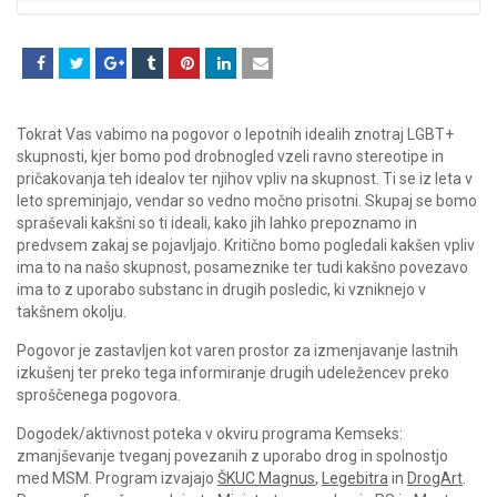
Tokrat Vas vabimo na pogovor o lepotnih idealih znotraj LGBT+
skupnosti, kjer bomo pod drobnogled vzeli ravno stereotipe in
pričakovanja teh idealov ter njihov vpliv na skupnost. Ti se iz leta v
leto spreminjajo, vendar so vedno močno prisotni. Skupaj se bomo
spraševali kakšni so ti ideali, kako jih lahko prepoznamo in
predvsem zakaj se pojavljajo. Kritično bomo pogledali kakšen vpliv
ima to na našo skupnost, posameznike ter tudi kakšno povezavo
ima to z uporabo substanc in drugih posledic, ki vzniknejo v
takšnem okolju.
Pogovor je zastavljen kot varen prostor za izmenjavanje lastnih
izkušenj ter preko tega informiranje drugih udeležencev preko
sproščenega pogovora.
Dogodek/aktivnost poteka v okviru programa Kemseks:
zmanjševanje tveganj povezanih z uporabo drog in spolnostjo
med MSM. Program izvajajo
ŠKUC Magnus
,
Legebitra
in
DrogArt
.