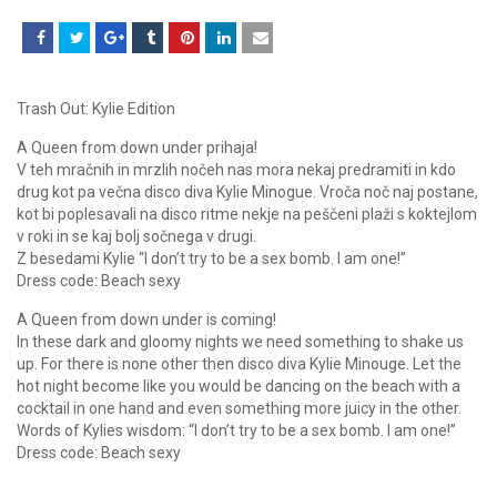
Trash Out: Kylie Edition
A Queen from down under prihaja!
V teh mračnih in mrzlih nočeh nas mora nekaj predramiti in kdo
drug kot pa večna disco diva Kylie Minogue. Vroča noč naj postane,
kot bi poplesavali na disco ritme nekje na peščeni plaži s koktejlom
v roki in se kaj bolj sočnega v drugi.
Z besedami Kylie “I don’t try to be a sex bomb. I am one!”
Dress code: Beach sexy
A Queen from down under is coming!
In these dark and gloomy nights we need something to shake us
up. For there is none other then disco diva Kylie Minouge. Let the
hot night become like you would be dancing on the beach with a
cocktail in one hand and even something more juicy in the other.
Words of Kylies wisdom: “I don’t try to be a sex bomb. I am one!”
Dress code: Beach sexy
__________________