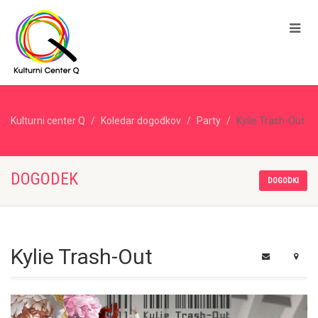
Kulturni center Q
Koledar dogodkov
Party
Kylie Trash-Out
DOGODEK
DOGODKI
Kylie Trash-Out