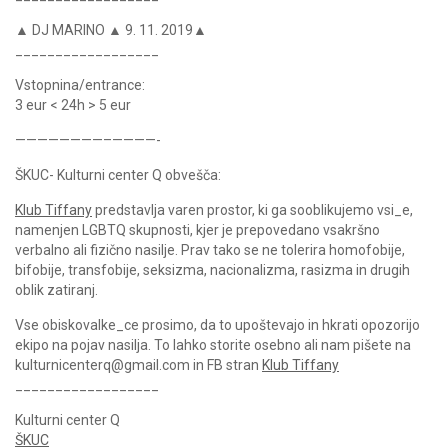
▲ DJ MARINO ▲ 9. 11. 2019▲
__________________
Vstopnina/entrance:
3 eur < 24h > 5 eur
————————–————-
ŠKUC- Kulturni center Q obvešča:
Klub Tiffany
predstavlja varen prostor, ki ga sooblikujemo vsi_e,
namenjen LGBTQ skupnosti, kjer je prepovedano vsakršno
verbalno ali fizično nasilje. Prav tako se ne tolerira homofobije,
bifobije, transfobije, seksizma, nacionalizma, rasizma in drugih
oblik zatiranj.
Vse obiskovalke_ce prosimo, da to upoštevajo in hkrati opozorijo
ekipo na pojav nasilja. To lahko storite osebno ali nam pišete na
kulturnicenterq@gmail.com in FB stran
Klub Tiffany
__________________
Kulturni center Q
ŠKUC