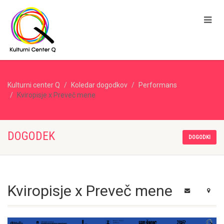
Kulturni center Q
Koledar dogodkov
Performans
Kviropisje x Preveč mene
DOGODEK
DOGODKI
Kviropisje x Preveč mene