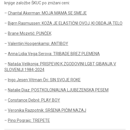
knjige založbe ŠKUC po znižani ceni:
–
Chantal Akerman: MOJA MAMA SE SMEJE
–
Bjørn Rasmussen: KOŽA JE ELASTIČNI OVOJ, KI OBDAJA TELO
–
Brane Mozetič: PUNČEK
–
Valentijn Hoogenkamp: ANTIBOY
–
Anna Lidia Vega Serova: TRIBADE BREZ PLEMENA
–
Nataša Velikonja: PRISPEVKI K ZGODOVINI LGBT GIBANJA V
SLOVENIJI 1984-2024
–
Ingo Jesen Vitman Öri: SIN SVOJE ROKE
–
Natalie Diaz: POSTKOLONIALNA LJUBEZENSKA PESEM
–
Constance Debré: PLAY BOY
–
Veronika Razpotnik: SRŠENA PIČIM NAZAJ
–
Pino Pograjc: TREPETE