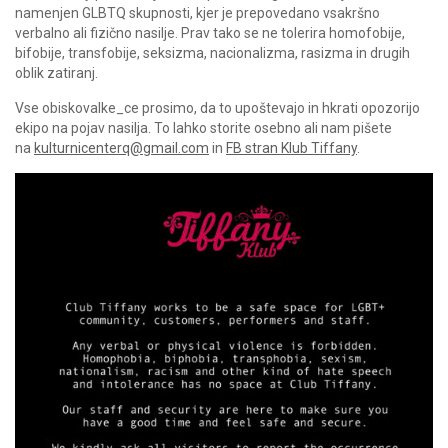
namenjen GLBTQ skupnosti, kjer je prepovedano vsakršno
verbalno ali fizično nasilje. Prav tako se ne tolerira homofobije,
bifobije, transfobije, seksizma, nacionalizma, rasizma in drugih
oblik zatiranj.
Vse obiskovalke_ce prosimo, da to upoštevajo in hkrati opozorijo
ekipo na pojav nasilja. To lahko storite osebno ali nam pišete
na
kulturnicenterq@gmail.com
in
FB stran Klub Tiffany
.