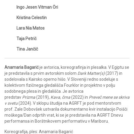
Ingo Jesen Vitman Öri
Kristina Celestin
Lara Nia Matos
Taja Petrič
Tina Jančič
Anamaria Bagarić
je avtorica, koreografinja in plesalka. V Egiptu se
je predstavila s prvim avtorskim solom
Dark Matter(s)
(2017) in
sodelovala s Kairsko operno hišo. V Sloveniji redno sodeluje s
kolektivom fizičnega gledališča Fourklor in projektno v polju
sodobnega plesa in gledališča. Je avtorica
predstav
Prizma
(2019),
Kava, črna
(2022) in
Preveč mene se
skriva
v svetu
(2024). V sklopu študija na AGRFT je pod mentorstvom
prof. Zale Dobovšek ustvarila dokumentarno kvir instalacijo Poišči
moškega/Dan odprtih vrat, ki se je predstavila na AGRFT Dnevu
performansa in Borštnikovem performativu v Mariboru.
Koreografija, ples: Anamaria Bagarić