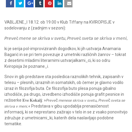
VABLJENE_I 18.12. ob 19.00 v Klub Tiffany na KVIROPISJE v
sodelovanju z (zadnjim v sezoni):
𝘗𝘳𝘦𝘷𝘦č 𝘮𝘦𝘯𝘦 𝘴𝘦 𝘴𝘬𝘳𝘪𝘷𝘢 𝘷 𝘴𝘷𝘦𝘵𝘶, 𝘗𝘳𝘦𝘷𝘦č 𝘴𝘷𝘦𝘵𝘢 𝘴𝘦 𝘴𝘬𝘳𝘪𝘷𝘢 𝘷 𝘮𝘦𝘯𝘪,
ki je serija pol-improviziranih dogodkov, ki jih ustvarja Anamaria
Bagarić in se pri tem povezuje z umetniki različnih žanrov – tokrat
z desetimi mladimi literarnimi ustvarjalkami_ci, ki so odru
Kviropisja že poznane_i.
Snov in gib predstave sta posledica raznolikih tehnik, zapisanih v
telesu – plesnih, izraznih in somatskih, ob čemer je glavno vodilo
izraz in filozofija buta. Če filozofija buto plesa ponuja gibalno
izhodišče, pa drugo, izvedbeno izhodišče ponuja grafit pesnice in
režiserke 𝐄𝐯𝐞 𝐊𝐨𝐤𝐚𝐥𝐣: »𝘗𝘳𝘦𝘷𝘦č 𝘮𝘦𝘯𝘦𝘴𝘦 𝘴𝘬𝘳𝘪𝘷𝘢 𝘷 𝘴𝘷𝘦𝘵𝘶, 𝘗𝘳𝘦𝘷𝘦č 𝘴𝘷𝘦𝘵𝘢 𝘴𝘦
𝘴𝘬𝘳𝘪𝘷𝘢 𝘷 𝘮𝘦𝘯𝘪.« Predstava v gibu upodablja prenasičenost
informacij, ki se neprestano zažirajo v telo in se z vsako ponovitvijo
združuje z umetnicami_ki, katerih dela naslavljajo podobne
tematike.