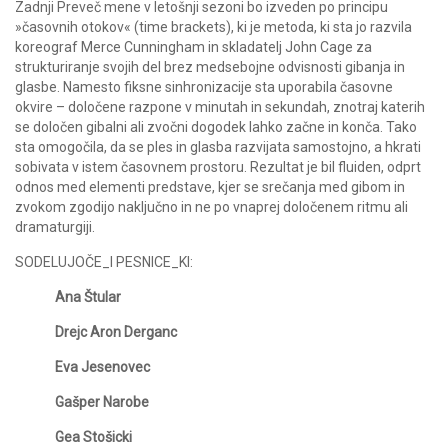
Zadnji Preveč mene v letošnji sezoni bo izveden po principu
»časovnih otokov« (time brackets), ki je metoda, ki sta jo razvila
koreograf Merce Cunningham in skladatelj John Cage za
strukturiranje svojih del brez medsebojne odvisnosti gibanja in
glasbe. Namesto fiksne sinhronizacije sta uporabila časovne
okvire – določene razpone v minutah in sekundah, znotraj katerih
se določen gibalni ali zvočni dogodek lahko začne in konča. Tako
sta omogočila, da se ples in glasba razvijata samostojno, a hkrati
sobivata v istem časovnem prostoru. Rezultat je bil fluiden, odprt
odnos med elementi predstave, kjer se srečanja med gibom in
zvokom zgodijo naključno in ne po vnaprej določenem ritmu ali
dramaturgiji.
SODELUJOČE_I PESNICE_KI:
Ana Štular
Drejc Aron Derganc
Eva Jesenovec
Gašper Narobe
Gea Stošicki