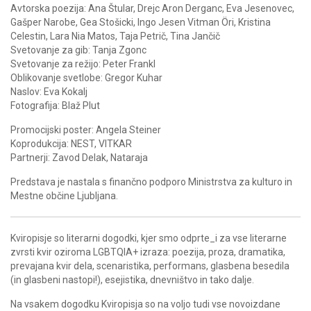
Avtorska poezija: Ana Štular, Drejc Aron Derganc, Eva Jesenovec,
Gašper Narobe, Gea Stošicki, Ingo Jesen Vitman Öri, Kristina
Celestin, Lara Nia Matos, Taja Petrič, Tina Jančič
Svetovanje za gib: Tanja Zgonc
Svetovanje za režijo: Peter Frankl
Oblikovanje svetlobe: Gregor Kuhar
Naslov: Eva Kokalj
Fotografija: Blaž Plut
Promocijski poster: Angela Steiner
Koprodukcija: NEST, VITKAR
Partnerji: Zavod Delak, Nataraja
Predstava je nastala s finančno podporo Ministrstva za kulturo in
Mestne občine Ljubljana.
Kviropisje so literarni dogodki, kjer smo odprte_i za vse literarne
zvrsti kvir oziroma LGBTQIA+ izraza: poezija, proza, dramatika,
prevajana kvir dela, scenaristika, performans, glasbena besedila
(in glasbeni nastopi!), esejistika, dnevništvo in tako dalje.
Na vsakem dogodku Kviropisja so na voljo tudi vse novoizdane