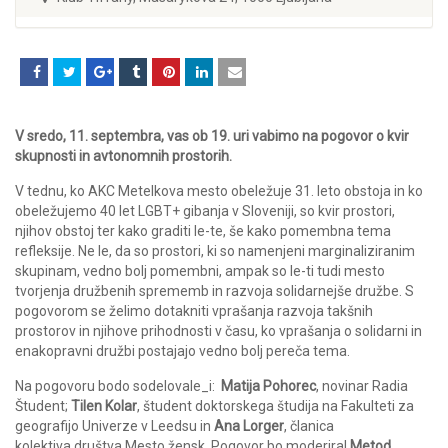
V sredo, 11. septembra, vas ob 19. uri vabimo na pogovor o kvir
skupnosti in avtonomnih prostorih.
V tednu, ko AKC Metelkova mesto obeležuje 31. leto obstoja in ko
obeležujemo 40 let LGBT+ gibanja v Sloveniji, so kvir prostori,
njihov obstoj ter kako graditi le-te, še kako pomembna tema
refleksije. Ne le, da so prostori, ki so namenjeni marginaliziranim
skupinam, vedno bolj pomembni, ampak so le-ti tudi mesto
tvorjenja družbenih sprememb in razvoja solidarnejše družbe. S
pogovorom se želimo dotakniti vprašanja razvoja takšnih
prostorov in njihove prihodnosti v času, ko vprašanja o solidarni in
enakopravni družbi postajajo vedno bolj pereča tema.
Na pogovoru bodo sodelovale_i:
Matija Pohorec
, novinar Radia
Študent;
Tilen Kolar
, študent doktorskega študija na Fakulteti za
geografijo Univerze v Leedsu in
Ana Lorger
, članica
kolektiva društva Mesto žensk. Pogovor bo moderiral
Metod