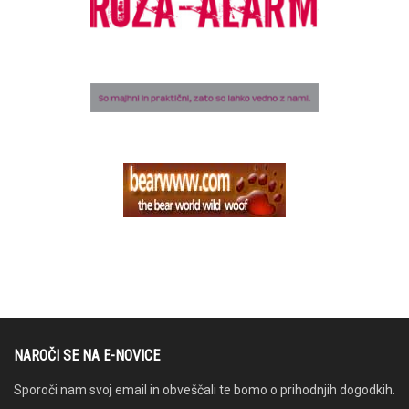
NAROČI SE NA E-NOVICE
Sporoči nam svoj email in obveščali te bomo o prihodnjih dogodkih.