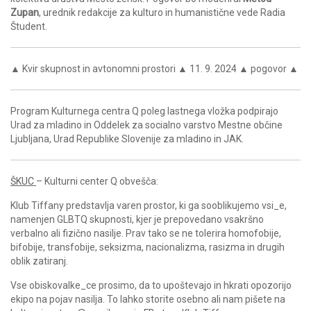
Zupan
, urednik redakcije za kulturo in humanistične vede Radia
Študent.
▲ Kvir skupnost in avtonomni prostori ▲ 11. 9. 2024 ▲ pogovor ▲
Program Kulturnega centra Q poleg lastnega vložka podpirajo
Urad za mladino in Oddelek za socialno varstvo Mestne občine
Ljubljana, Urad Republike Slovenije za mladino in JAK.
ŠKUC
– Kulturni center Q obvešča:
Klub Tiffany predstavlja varen prostor, ki ga sooblikujemo vsi_e,
namenjen GLBTQ skupnosti, kjer je prepovedano vsakršno
verbalno ali fizično nasilje. Prav tako se ne tolerira homofobije,
bifobije, transfobije, seksizma, nacionalizma, rasizma in drugih
oblik zatiranj.
Vse obiskovalke_ce prosimo, da to upoštevajo in hkrati opozorijo
ekipo na pojav nasilja. To lahko storite osebno ali nam pišete na