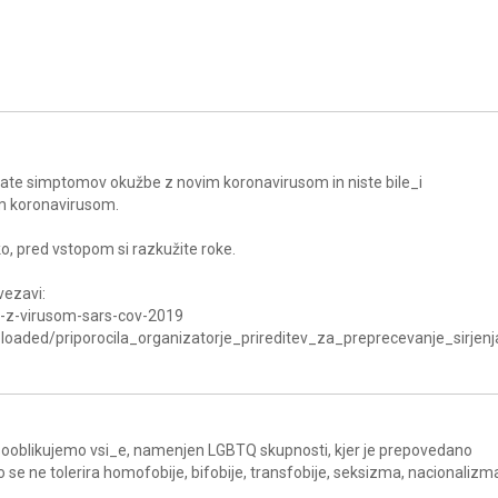
imate simptomov okužbe z novim koronavirusom in niste bile_i
m koronavirusom.
o, pred vstopom si razkužite roke.
vezavi:
e-z-virusom-sars-cov-2019
s/uploaded/priporocila_organizatorje_prireditev_za_preprecevanje_sirj
a sooblikujemo vsi_e, namenjen LGBTQ skupnosti, kjer je prepovedano
ko se ne tolerira homofobije, bifobije, transfobije, seksizma, nacionalizm