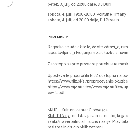
petek, 3. julij, od 20:00 dalje, DJ Duki
sobota, 4. julij, 19:00-20:00,
PolitBife Tiffany
sobota, 4. julij, od 20:00 dalje, DJ Protein
POMEMBNO:
Dogodka se udeležite le, če ste zdravi_e, n
izpostavljene_i tveganjem za okužbo z novi
Za vstop v zaprte prostore potrebujete mask
Upoštevajte priporočila NIJZ dostopna na po
https://www.nijz.si/sl/preprecevanje-okuzb
https://www.nijz.si/sites/www.nijz.si/file
cov-2.pdf
ŠKUC
– Kulturni center Q obvešča:
Klub Tiffany
predstavlja varen prostor, ki g
vsakršno verbalno ali fizično nasilje. Prav ta
rasizma in drugih oblik zatiranj.