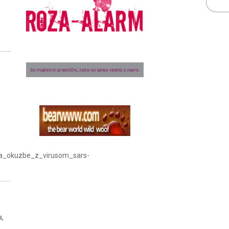
enja_okuzbe_z_virusom_sars-
a,