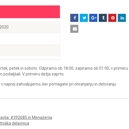
a 2020
rtek, petek in soboto. Odpiramo ob 18:00, zapiramo ob 01:00, v primeru
 podaljšali. V primeru dežja zaprto.
 v naprej zahvaljujemo, ker pomagate pri ohranjanju in delovanju
avlja: #392685 in Menažerija
tniška delavnica