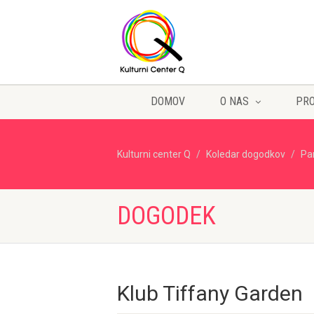
DOMOV
O NAS
PR
Kulturni center Q
Koledar dogodkov
Pa
DOGODEK
Klub Tiffany Garden