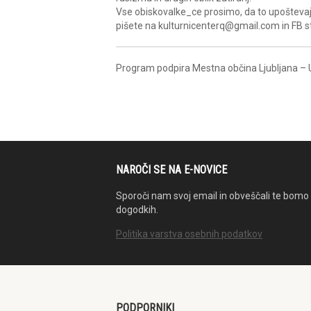
Vse obiskovalke_ce prosimo, da to upoštevajo 
pišete na kulturnicenterq@gmail.com in FB 
Program podpira Mestna občina Ljubljana – U
NAROČI SE NA E-NOVICE
Sporoči nam svoj email in obveščali te bomo 
dogodkih.
Politika varstva osebnih podatkov
PODPORNIKI