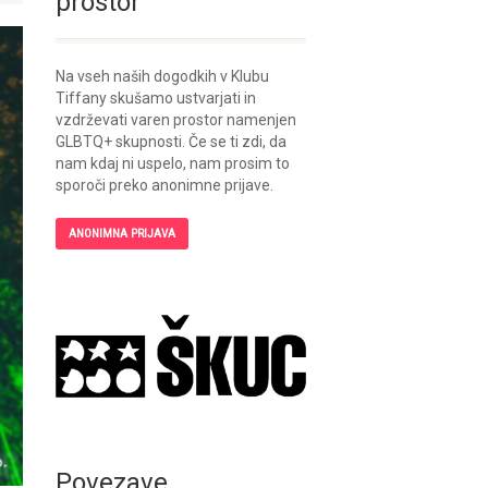
prostor
Na vseh naših dogodkih v Klubu
Tiffany skušamo ustvarjati in
vzdrževati varen prostor namenjen
GLBTQ+ skupnosti. Če se ti zdi, da
nam kdaj ni uspelo, nam prosim to
sporoči preko anonimne prijave.
ANONIMNA PRIJAVA
Povezave