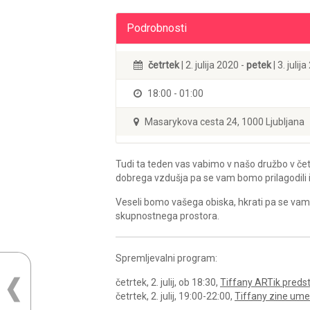
Podrobnosti
četrtek
| 2. julija 2020 -
petek
| 3. julij
18:00 - 01:00
Masarykova cesta 24, 1000 Ljubljana
Tudi ta teden vas vabimo v našo družbo v čet
dobrega vzdušja pa se vam bomo prilagodili in
Veseli bomo vašega obiska, hkrati pa se vam
skupnostnega prostora.
Spremljevalni program:
četrtek, 2. julij, ob 18:30,
Tiffany ARTik predst
četrtek, 2. julij, 19:00-22:00,
Tiffany zine ume