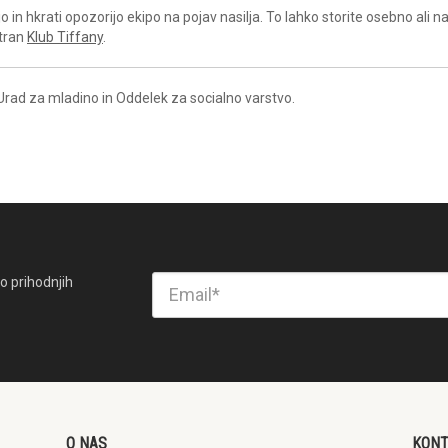
in hkrati opozorijo ekipo na pojav nasilja. To lahko storite osebno ali 
stran
Klub Tiffany
.
rad za mladino in Oddelek za socialno varstvo.
o prihodnjih
O NAS
KON