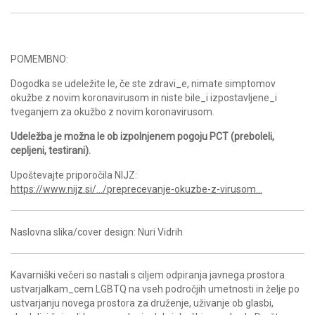
POMEMBNO:
Dogodka se udeležite le, če ste zdravi_e, nimate simptomov
okužbe z novim koronavirusom in niste bile_i izpostavljene_i
tveganjem za okužbo z novim koronavirusom.
Udeležba je možna le ob izpolnjenem pogoju PCT (preboleli,
cepljeni, testirani).
Upoštevajte priporočila NIJZ:
https://www.nijz.si/…/preprecevanje-okuzbe-z-virusom…
Naslovna slika/cover design: Nuri Vidrih
Kavarniški večeri so nastali s ciljem odpiranja javnega prostora
ustvarjalkam_cem LGBTQ na vseh področjih umetnosti in želje po
ustvarjanju novega prostora za druženje, uživanje ob glasbi,