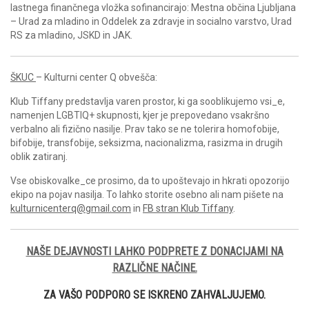
lastnega finančnega vložka sofinancirajo: Mestna občina Ljubljana
– Urad za mladino in Oddelek za zdravje in socialno varstvo, Urad
RS za mladino, JSKD in JAK.
ŠKUC
– Kulturni center Q obvešča:
Klub Tiffany predstavlja varen prostor, ki ga sooblikujemo vsi_e,
namenjen LGBTIQ+ skupnosti, kjer je prepovedano vsakršno
verbalno ali fizično nasilje. Prav tako se ne tolerira homofobije,
bifobije, transfobije, seksizma, nacionalizma, rasizma in drugih
oblik zatiranj.
Vse obiskovalke_ce prosimo, da to upoštevajo in hkrati opozorijo
ekipo na pojav nasilja. To lahko storite osebno ali nam pišete na
kulturnicenterq@gmail.com
in
FB stran Klub Tiffany
.
NAŠE DEJAVNOSTI LAHKO PODPRETE Z DONACIJAMI NA
RAZLIČNE NAČINE.
ZA VAŠO PODPORO SE ISKRENO ZAHVALJUJEMO.