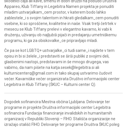
skodelici čaja ali kave, smehu in dobri družbi na pobudo Društva
Appareo, Klub Tiffany in Legebitra Namen projekta je ponuditi
mladim ustvarjalkam_cem prostor, v katerem bodo lahko
zablestele_i s svojim talentom in hkrati gledalkam_cem ponuditi
vsebine, ki so sproščene, kvalitetne in naše. Vsak tretji četrtek v
mesecu se Klub Tiffany prelevi v elegantno kavarno, ki vabi k
druženju, uživanju ob najljubši pijači in predajanju umetniškemu
programu, ki ga za obiskovalke_ce pripravljajo mladi.
Če pa se kot LGBTQ+ ustvarjalke_ci tudi same_i najdete v tem
opisu in bi si želele_i predstaviti se širši publiki z svojimi deli,
glasbenimi nastopi, predstavami in še mnogo drugega, vas
vabimo, da nam pišete na katja.sesek@legebitra.si ali
kulturnicenterq@gmail.com in tako skupaj ustvarimo čudovit
večer. Kavarniške večer organizirata Društvo informacijski center
Legebitra in Klub Tiffany (ŠKUC – Kulturni center Q).
Dogodek sofinancira Mestna občina Ljubljana. Delovanje ter
programe in projekte Društva informacijski center Legebitra
sofinancira Fundacija financiranje invalidskih in humanitarnih
organizacij v Republiki Sloveniji – FIHO. Stališča organizacije ne
izražajo stališč FIHO. Delovanje ter programe Društva ŠKUC poleg