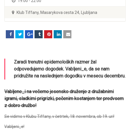
19:00 - 22:00
Klub Tiffany, Masarykova cesta 24, Ljubljana
Zaradi trenutni epidemoloških razmer žal
odpovedujemo dogodek. Vabljeni_e, da se nam
pridružite na naslednjem dogodku v mesecu decembru.
Vabljene_i na večerno jesensko druženje z družabnimi
igrami, sladkimi prigrizki, pečenim kostanjem ter predvsem
z dobro družbo!
Se vidimo v Klubu Tiffany, v četrtek, 18. novembra, ob 19. uri!
Vabljeni_e!