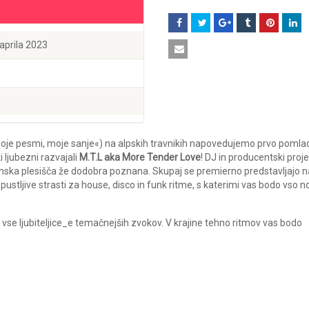
 aprila 2023
 »Moje pesmi, moje sanje«) na alpskih travnikih napovedujemo prvo poml
 ljubezni razvajali
M.T.L aka More Tender Love
! DJ in producentski proje
bljanska plesišča že dodobra poznana. Skupaj se premierno predstavljajo n
ustljive strasti za house, disco in funk ritme, s katerimi vas bodo vso n
se ljubiteljice_e temačnejših zvokov. V krajine tehno ritmov vas bodo