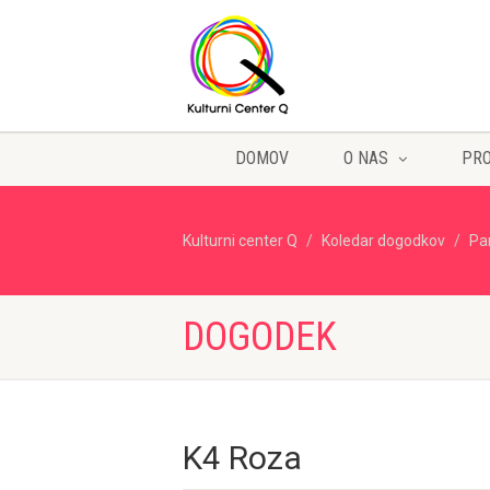
DOMOV
O NAS
PR
Kulturni center Q
Koledar dogodkov
Pa
DOGODEK
K4 Roza