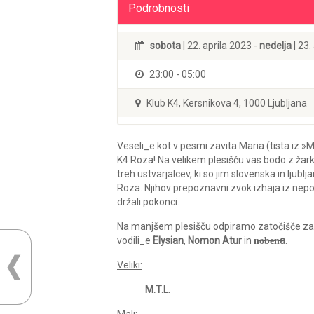
Podrobnosti
sobota
| 22. aprila 2023 -
nedelja
| 23.
23:00 - 05:00
Klub K4, Kersnikova 4, 1000 Ljubljana
Veseli_e kot v pesmi zavita Maria (tista iz
K4 Roza! Na velikem plesišču vas bodo z žarki
treh ustvarjalcev, ki so jim slovenska in lju
Roza. Njihov prepoznavni zvok izhaja iz nepop
držali pokonci.
Na manjšem plesišču odpiramo zatočišče za v
vodili_e
Elysian
,
Nomon Atur
in
n̶o̶b̶e̶n̶a
.
Veliki:
M.T.L.
Mali: