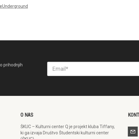
eUnderground
o prihodnjih
O NAS
KON
ŠKUC – Kulturni center Q je projekt kluba Tiffany,
ki ga izvaja Društvo Študentski kulturni center
(ŠKUC).