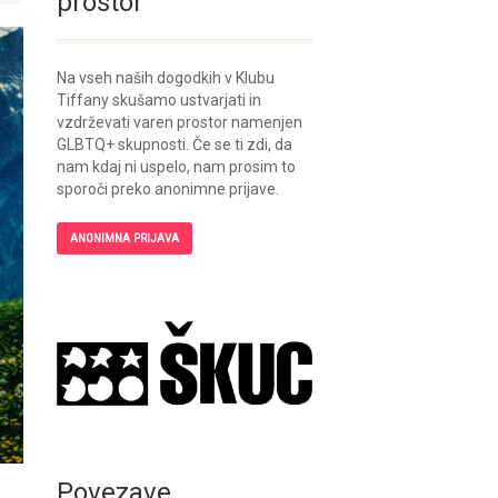
prostor
Na vseh naših dogodkih v Klubu
Tiffany skušamo ustvarjati in
vzdrževati varen prostor namenjen
GLBTQ+ skupnosti. Če se ti zdi, da
nam kdaj ni uspelo, nam prosim to
sporoči preko anonimne prijave.
ANONIMNA PRIJAVA
Povezave