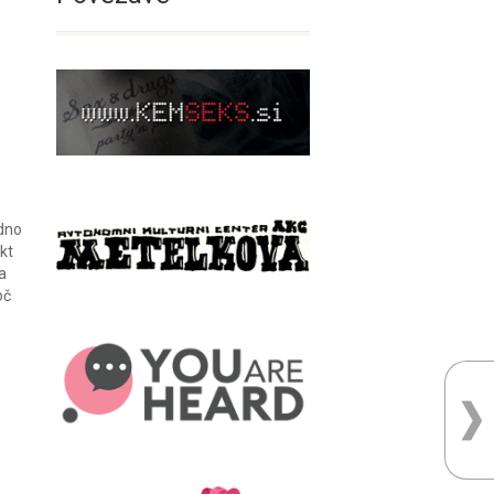
adno
kt
a
oč