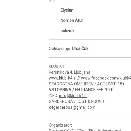
Elysian
Nomon Atur
n̶o̶b̶e̶n̶a
Oblikovanje:
Urša Čuk
KLUB K4
Kersnikova 4, Ljubljana
www.klub-k4.si
//
www.facebook.com/klubk
STAROSTNA OMEJITEV / AGE LIMIT: 18+
VSTOPNINA / ENTRANCE FEE: 10 €
INFO:
info@klub-k4.si
GARDEROBA / LOST & FOUND
k4garderoba@gmail.com
Organizator:
Društvo ŠKUC // Pink. The Underground