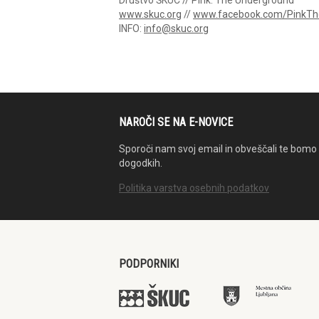
www.skuc.org
//
www.facebook.com/PinkTh
INFO:
info@skuc.org
NAROČI SE NA E-NOVICE
Sporoči nam svoj email in obveščali te bomo 
dogodkih.
Politika varstva osebnih podatkov
PODPORNIKI