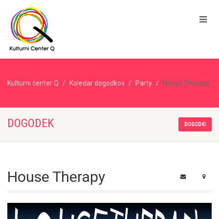
Kulturni center Q
Koledar dogodkov
Party
House Therapy
DOGODEK
DOGODKI
House Therapy