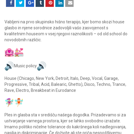
Vabljeni na prvo skupinsko hišno terapijo, kjer bomo skozi house
glasbo in njene sorodnice zadovoljili vašo zasvojenost s
kvalitetnim houseom v vsej njegovi raznolikosti – od old school do
novodobnih različic.
Music policy
House (Chicago, New York, Detroit, Italo, Deep, Vocal, Garage,
Progressive, Tribal, Acid, Balearic, Ghetto), Disco, Techno, Trance,
Rave, Electro, Breakbeat in Eurodance
Ples in glasba sta v središču našega dogodka. Prizadevamo si za
ustvarjanje varnega prostora, kjer se lahko svobodno izražate.
Imamo politiko ničelne tolerance do kakršnega koli nadlegovanja,
nasilja in diskriminacije. Če doživite ali ste priča nespoštljivemu