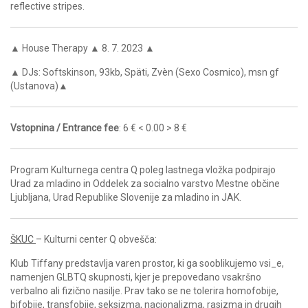
reflective stripes.
▲ House Therapy ▲ 8. 7. 2023 ▲
▲ DJs: Softskinson, 93kb, Späti, Zvèn (Sexo Cosmico), msn gf
(Ustanova)▲
Vstopnina / Entrance fee
: 6 € < 0.00 > 8 €
Program Kulturnega centra Q poleg lastnega vložka podpirajo
Urad za mladino in Oddelek za socialno varstvo Mestne občine
Ljubljana, Urad Republike Slovenije za mladino in JAK.
ŠKUC
– Kulturni center Q obvešča:
Klub Tiffany predstavlja varen prostor, ki ga sooblikujemo vsi_e,
namenjen GLBTQ skupnosti, kjer je prepovedano vsakršno
verbalno ali fizično nasilje. Prav tako se ne tolerira homofobije,
bifobije, transfobije, seksizma, nacionalizma, rasizma in drugih