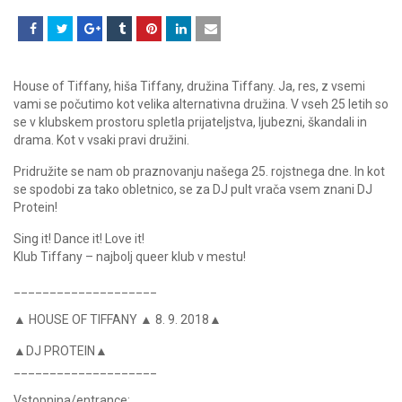
House of Tiffany, hiša Tiffany, družina Tiffany. Ja, res, z vsemi
vami se počutimo kot velika alternativna družina. V vseh 25 letih so
se v klubskem prostoru spletla prijateljstva, ljubezni, škandali in
drama. Kot v vsaki pravi družini.
Pridružite se nam ob praznovanju našega 25. rojstnega dne. In kot
se spodobi za tako obletnico, se za DJ pult vrača vsem znani DJ
Protein!
Sing it! Dance it! Love it!
Klub Tiffany – najbolj queer klub v mestu!
____________________
▲ HOUSE OF TIFFANY ▲ 8. 9. 2018▲
▲DJ PROTEIN▲
____________________
Vstopnina/entrance: