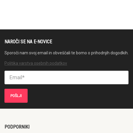
NAROČI SE NA E-NOVICE
Sporoči nam svoj email in obveščali te bomo o prihodnjih dogodkih.
Politika varstva osebnih podatkov
PODPORNIKI