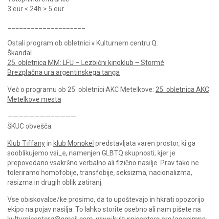
3 eur < 24h > 5 eur
____________________
Ostali program ob obletnici v Kulturnem centru Q:
Škandal
25. obletnica MM: LFU – Lezbični kinoklub – Stormé
Brezplačna ura argentinskega tanga
Več o programu ob 25. obletnici AKC Metelkove:
25. obletnica AKC
Metelkove mesta
————————–————
ŠKUC obvešča:
Klub Tiffany
in
klub Monokel
predstavljata varen prostor, ki ga
sooblikujemo vsi_e, namenjen GLBTQ skupnosti, kjer je
prepovedano vsakršno verbalno ali fizično nasilje. Prav tako ne
toleriramo homofobije, transfobije, seksizma, nacionalizma,
rasizma in drugih oblik zatiranj.
Vse obiskovalce/ke prosimo, da to upoštevajo in hkrati opozorijo
ekipo na pojav nasilja. To lahko storite osebno ali nam pišete na