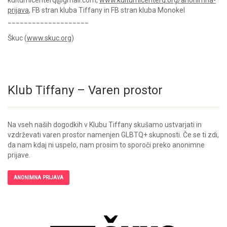
kulturnicenterq@gmail.com,
www.kulturnicenterq.org/anonimna-
prijava
, FB stran kluba Tiffany in FB stran kluba Monokel
____________________
Škuc (
www.skuc.org
)
Klub Tiffany – Varen prostor
Na vseh naših dogodkih v Klubu Tiffany skušamo ustvarjati in
vzdrževati varen prostor namenjen GLBTQ+ skupnosti. Če se ti zdi,
da nam kdaj ni uspelo, nam prosim to sporoči preko anonimne
prijave.
ANONIMNA PRIJAVA