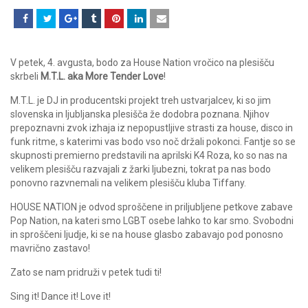
V petek, 4. avgusta, bodo za House Nation vročico na plesišču
skrbeli
M.T.L. aka More Tender Love
!
M.T.L. je DJ in producentski projekt treh ustvarjalcev, ki so jim
slovenska in ljubljanska plesišča že dodobra poznana. Njihov
prepoznavni zvok izhaja iz nepopustljive strasti za house, disco in
funk ritme, s katerimi vas bodo vso noč držali pokonci. Fantje so se
skupnosti premierno predstavili na aprilski K4 Roza, ko so nas na
velikem plesišču razvajali z žarki ljubezni, tokrat pa nas bodo
ponovno razvnemali na velikem plesišču kluba Tiffany.
HOUSE NATION je odvod sproščene in priljubljene petkove zabave
Pop Nation, na kateri smo LGBT osebe lahko to kar smo. Svobodni
in sproščeni ljudje, ki se na house glasbo zabavajo pod ponosno
mavrično zastavo!
Zato se nam pridruži v petek tudi ti!
Sing it! Dance it! Love it!