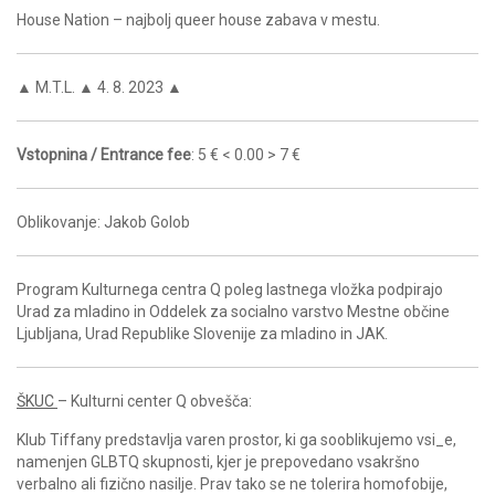
House Nation – najbolj queer house zabava v mestu.
▲ M.T.L. ▲ 4. 8. 2023 ▲
Vstopnina / Entrance fee
: 5 € < 0.00 > 7 €
Oblikovanje: Jakob Golob
Program Kulturnega centra Q poleg lastnega vložka podpirajo
Urad za mladino in Oddelek za socialno varstvo Mestne občine
Ljubljana, Urad Republike Slovenije za mladino in JAK.
ŠKUC
– Kulturni center Q obvešča:
Klub Tiffany predstavlja varen prostor, ki ga sooblikujemo vsi_e,
namenjen GLBTQ skupnosti, kjer je prepovedano vsakršno
verbalno ali fizično nasilje. Prav tako se ne tolerira homofobije,