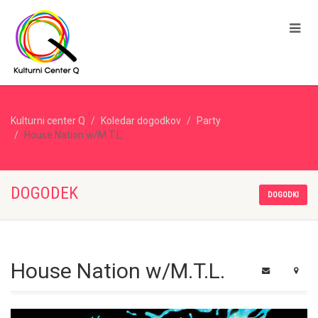
Kulturni center Q
Koledar dogodkov
Party
House Nation w/M.T.L.
DOGODEK
DOGODKI
House Nation w/M.T.L.