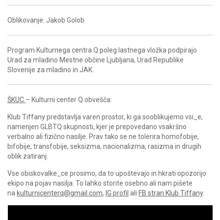
Oblikovanje: Jakob Golob
Program Kulturnega centra Q poleg lastnega vložka podpirajo
Urad za mladino Mestne občine Ljubljana, Urad Republike
Slovenije za mladino in JAK.
ŠKUC
– Kulturni center Q obvešča:
Klub Tiffany predstavlja varen prostor, ki ga sooblikujemo vsi_e,
namenjen GLBTQ skupnosti, kjer je prepovedano vsakršno
verbalno ali fizično nasilje. Prav tako se ne tolerira homofobije,
bifobije, transfobije, seksizma, nacionalizma, rasizma in drugih
oblik zatiranj.
Vse obiskovalke_ce prosimo, da to upoštevajo in hkrati opozorijo
ekipo na pojav nasilja. To lahko storite osebno ali nam pišete
na
kulturnicenterq@gmail.com
,
IG profil
ali
FB stran Klub Tiffany
.