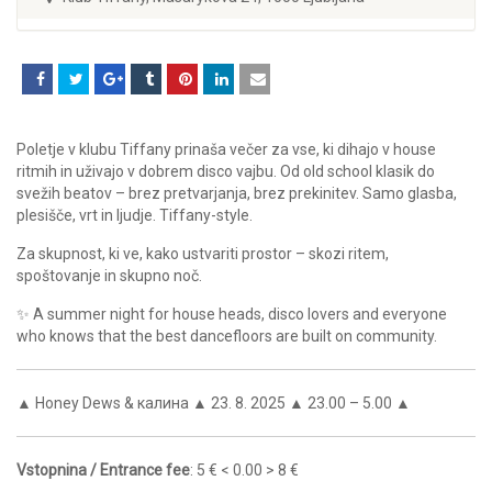
Poletje v klubu Tiffany prinaša večer za vse, ki dihajo v house
ritmih in uživajo v dobrem disco vajbu. Od old school klasik do
svežih beatov – brez pretvarjanja, brez prekinitev. Samo glasba,
plesišče, vrt in ljudje. Tiffany-style.
Za skupnost, ki ve, kako ustvariti prostor – skozi ritem,
spoštovanje in skupno noč.
✨ A summer night for house heads, disco lovers and everyone
who knows that the best dancefloors are built on community.
▲ Honey Dews & калина ▲ 23. 8. 2025 ▲ 23.00 – 5.00 ▲
Vstopnina / Entrance fee
: 5 € < 0.00 > 8 €