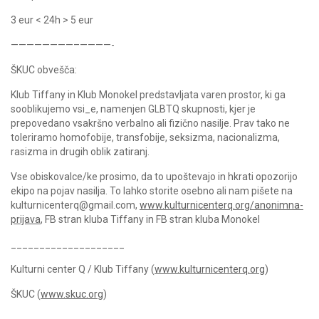
3 eur < 24h > 5 eur
————————–————-
ŠKUC obvešča:
Klub Tiffany in Klub Monokel predstavljata varen prostor, ki ga
sooblikujemo vsi_e, namenjen GLBTQ skupnosti, kjer je
prepovedano vsakršno verbalno ali fizično nasilje. Prav tako ne
toleriramo homofobije, transfobije, seksizma, nacionalizma,
rasizma in drugih oblik zatiranj.
Vse obiskovalce/ke prosimo, da to upoštevajo in hkrati opozorijo
ekipo na pojav nasilja. To lahko storite osebno ali nam pišete na
kulturnicenterq@gmail.com,
www.kulturnicenterq.org/anonimna-
prijava
, FB stran kluba Tiffany in FB stran kluba Monokel
____________________
Kulturni center Q / Klub Tiffany (
www.kulturnicenterq.org
)
ŠKUC (
www.skuc.org
)