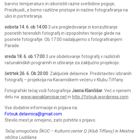
barvno temperaturo in izkoristiti razne svetlobne pogoje;
Preizkusili_e bomo različne pristope in načine fotografiranja na
ulici in portretiranja.
sobota 14. 6. ob 14:00
3 ure pregledovanje in konzultiranje
posnetih terenskih fotografij in izpopolnitev teorije glede na
posnete fotografije. Ob 17:00 nadaljujemo s fotografiranjem
Parade.
sreda 18. 6. ob 17:00
3 ure obdelovanje fotografij v različnih
računalniških programih in izbiranje za zaključno projekcijo.
četrtek 26. 6. Ob 20:00
Zaključek delavnice. Predstavitev izbranih
fotografij – projekcija na Kavarniškem večeru v Klubu Tiffany.
Fotografski tečaj vodi fotografinja
Jasna Klančišar
. Več o njenem
delu na:
www.jasnaklancisar.net
in
http://fotouk.wordpress.com
Vse dodatne informacije in prijava na:
Fotouk.delavnica@gmail.com
Število mest je omejeno, zato pohitite s prijavo.
Tečaj omogočata ŠKUC – Kulturni center Q (Klub Tiffany) in Mestna
občina Ljubljana.