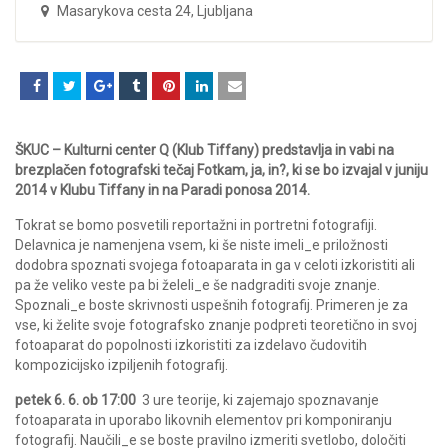
Masarykova cesta 24, Ljubljana
ŠKUC – Kulturni center Q (Klub Tiffany) predstavlja in vabi na
brezplačen fotografski tečaj Fotkam, ja, in?, ki se bo izvajal v juniju
2014 v Klubu Tiffany in na Paradi ponosa 2014.
Tokrat se bomo posvetili reportažni in portretni fotografiji.
Delavnica je namenjena vsem, ki še niste imeli_e priložnosti
dodobra spoznati svojega fotoaparata in ga v celoti izkoristiti ali
pa že veliko veste pa bi želeli_e še nadgraditi svoje znanje.
Spoznali_e boste skrivnosti uspešnih fotografij. Primeren je za
vse, ki želite svoje fotografsko znanje podpreti teoretično in svoj
fotoaparat do popolnosti izkoristiti za izdelavo čudovitih
kompozicijsko izpiljenih fotografij.
petek 6. 6. ob 17:00
3 ure teorije, ki zajemajo spoznavanje
fotoaparata in uporabo likovnih elementov pri komponiranju
fotografij. Naučili_e se boste pravilno izmeriti svetlobo, določiti