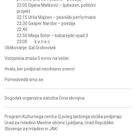
22.05 Dijana Matković – ljubezen, politični
projekt
22.15 Urša Majcen – pesniški performans
22.30 Gašper Narobe – poezija
22.40
22.50 Misija Šotor – kabarejski vpad 3
23.00 k o n e c
Oblikovanje: Gal Grobovšek
Vstopnina znaša 5 evrov na večer.
Hvala, ker podpiraš neodvisno sceno!
Pomedvedili smo se.
Dogodek organizira založba Črna skrinjica.
Program Kulturnega centra Q poleg lastnega vložka podpirajo
Urad za mladino Mestne občine Ljubljana, Urad Republike
Slovenije za mladino in JAK.