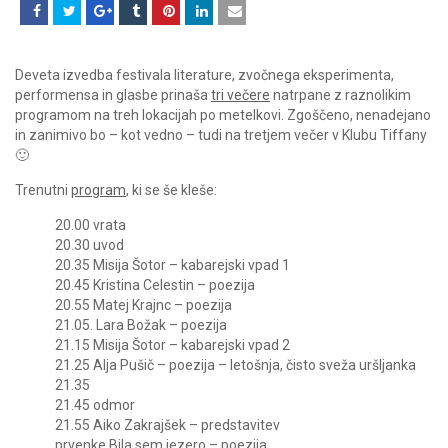
Deveta izvedba festivala literature, zvočnega eksperimenta,
performensa in glasbe prinaša
tri večere
natrpane z raznolikim
programom na treh lokacijah po metelkovi. Zgoščeno, nenadejano
in zanimivo bo – kot vedno – tudi na tretjem večer v Klubu Tiffany
🙂
Trenutni
program
, ki se še kleše:
20.00 vrata
20.30 uvod
20.35 Misija Šotor – kabarejski vpad 1
20.45 Kristina Celestin – poezija
20.55 Matej Krajnc – poezija
21.05. Lara Božak – poezija
21.15 Misija Šotor – kabarejski vpad 2
21.25 Alja Pušič – poezija – letošnja, čisto sveža uršljanka
21.35
21.45 odmor
21.55 Aiko Zakrajšek – predstavitev
prvenke Bila sem jezero – poezija