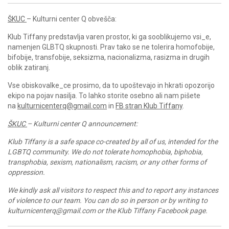
ŠKUC
– Kulturni center Q obvešča:
Klub Tiffany predstavlja varen prostor, ki ga sooblikujemo vsi_e,
namenjen GLBTQ skupnosti. Prav tako se ne tolerira homofobije,
bifobije, transfobije, seksizma, nacionalizma, rasizma in drugih
oblik zatiranj.
Vse obiskovalke_ce prosimo, da to upoštevajo in hkrati opozorijo
ekipo na pojav nasilja. To lahko storite osebno ali nam pišete
na
kulturnicenterq@gmail.com
in
FB stran Klub Tiffany
.
ŠKUC
– Kulturni center Q announcement:
Klub Tiffany is a safe space co-created by all of us, intended for the
LGBTQ community. We do not tolerate homophobia, biphobia,
transphobia, sexism, nationalism, racism, or any other forms of
oppression.
We kindly ask all visitors to respect this and to report any instances
of violence to our team. You can do so in person or by writing to
kulturnicenterq@gmail.com or the
Klub Tiffany Facebook page
.