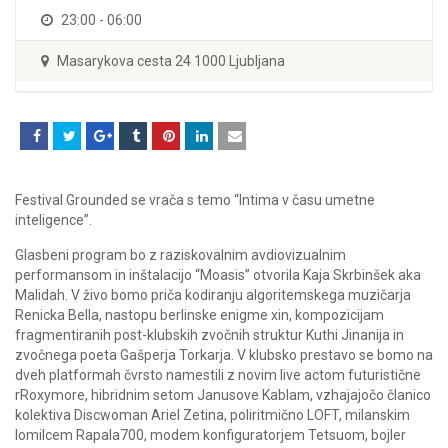
23:00 - 06:00
Masarykova cesta 24 1000 Ljubljana
Festival Grounded se vrača s temo “Intima v času umetne
inteligence”.
Glasbeni program bo z raziskovalnim avdiovizualnim
performansom in inštalacijo “Moasis” otvorila Kaja Skrbinšek aka
Malidah. V živo bomo priča kodiranju algoritemskega muzičarja
Renicka Bella, nastopu berlinske enigme xin, kompozicijam
fragmentiranih post-klubskih zvočnih struktur Kuthi Jinanija in
zvočnega poeta Gašperja Torkarja. V klubsko prestavo se bomo na
dveh platformah čvrsto namestili z novim live actom futuristične
rRoxymore, hibridnim setom Janusove Kablam, vzhajajočo članico
kolektiva Discwoman Ariel Zetina, poliritmično LOFT, milanskim
lomilcem Rapala700, modem konfiguratorjem Tetsuom, bojler