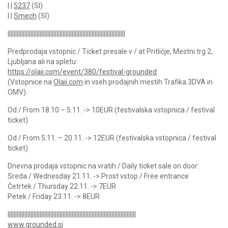
| |
5237
(SI)
| |
Smech
(SI)
|||||||||||||||||||||||||||||||||||||||||||||||||||||||||||||||||||||||||||||
Predprodaja vstopnic / Ticket presale v / at Pritličje, Mestni trg 2,
Ljubljana ali na spletu:
https://olaii.com/event/380/festival-grounded
(Vstopnice na
Olaii.com
in vseh prodajnih mestih Trafika 3DVA in
OMV)
Od / From 18.10 – 5.11. -> 10EUR (festivalska vstopnica / festival
ticket)
Od / From 5.11. – 20.11. -> 12EUR (festivalska vstopnica / festival
ticket)
Dnevna prodaja vstopnic na vratih / Daily ticket sale on door:
Sreda / Wednesday 21.11. -> Prost vstop / Free entrance
Četrtek / Thursday 22.11. -> 7EUR
Petek / Friday 23.11. -> 8EUR
||||||||||||||||||||||||||||||||||||||||||||||||||||||||||||||||||||||||||||||||||||
www.grounded.si