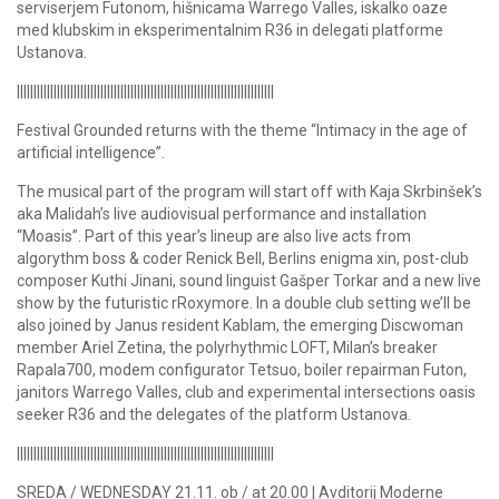
serviserjem Futonom, hišnicama Warrego Valles, iskalko oaze
med klubskim in eksperimentalnim R36 in delegati platforme
Ustanova.
|||||||||||||||||||||||||||||||||||||||||||||||||||||||||||||||||||||||||||||
Festival Grounded returns with the theme “Intimacy in the age of
artificial intelligence”.
The musical part of the program will start off with Kaja Skrbinšek’s
aka Malidah’s live audiovisual performance and installation
“Moasis”. Part of this year’s lineup are also live acts from
algorythm boss & coder Renick Bell, Berlins enigma xin, post-club
composer Kuthi Jinani, sound linguist Gašper Torkar and a new live
show by the futuristic rRoxymore. In a double club setting we’ll be
also joined by Janus resident Kablam, the emerging Discwoman
member Ariel Zetina, the polyrhythmic LOFT, Milan’s breaker
Rapala700, modem configurator Tetsuo, boiler repairman Futon,
janitors Warrego Valles, club and experimental intersections oasis
seeker R36 and the delegates of the platform Ustanova.
|||||||||||||||||||||||||||||||||||||||||||||||||||||||||||||||||||||||||||||
SREDA / WEDNESDAY 21.11. ob / at 20.00 | Avditorij Moderne