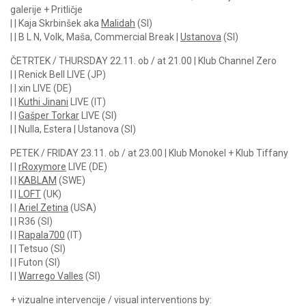
galerije + Pritličje
| | Kaja Skrbinšek aka
Malidah
(SI)
| | B L N, Volk, Maša, Commercial Break |
Ustanova
(SI)
ČETRTEK / THURSDAY 22.11. ob / at 21.00 | Klub Channel Zero
| | Renick Bell LIVE (JP)
| | xin LIVE (DE)
| |
Kuthi Jinani
LIVE (IT)
| |
Gašper Torkar
LIVE (SI)
| | Nulla, Estera | Ustanova (SI)
PETEK / FRIDAY 23.11. ob / at 23.00 | Klub Monokel + Klub Tiffany
| |
rRoxymore
LIVE (DE)
| |
KABLAM
(SWE)
| |
LOFT
(UK)
| |
Ariel Zetina
(USA)
| | R36 (SI)
| |
Rapala700
(IT)
| | Tetsuo (SI)
| | Futon (SI)
| |
Warrego Valles
(SI)
+ vizualne intervencije / visual interventions by: