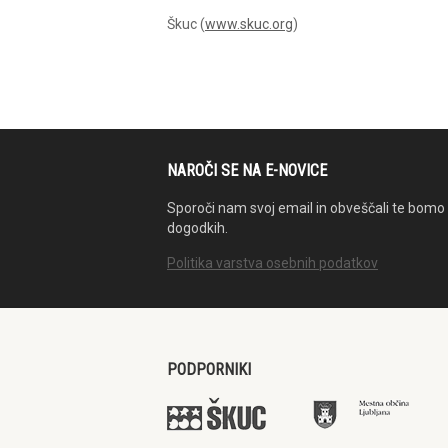
Škuc (
www.skuc.org
)
NAROČI SE NA E-NOVICE
Sporoči nam svoj email in obveščali te bomo 
dogodkih.
Politika varstva osebnih podatkov
PODPORNIKI