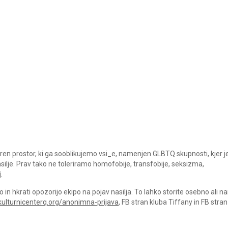
aren prostor, ki ga sooblikujemo vsi_e, namenjen GLBTQ skupnosti, kjer j
silje. Prav tako ne toleriramo homofobije, transfobije, seksizma,
.
in hkrati opozorijo ekipo na pojav nasilja. To lahko storite osebno ali n
ulturnicenterq.org/anonimna-prijava
, FB stran kluba Tiffany in FB stran