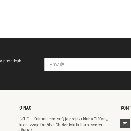
o prihodnjih
O NAS
KON
ŠKUC – Kulturni center Q je projekt kluba Tiffany,
ki ga izvaja Društvo Študentski kulturni center
(ŠKUC).