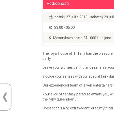
Podrobnosti
petek
| 27. julija 2018 -
sobota
| 28. ju
23:00 - 05:00
Masarykova cesta 24 1000 Ljubljana
The royal house of Tiffany has the pleasure o
party.
Leave your worries behind and immerse yours
Indulge your senses with our special fairy d
Our experienced team of elven entertainers w
Your slice of fantasy paradise awaits you, w
the fairy queendom .
Dresscode: Fairy, extravagant, drag,mythical
____________________