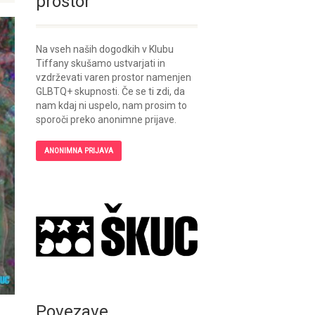
prostor
Na vseh naših dogodkih v Klubu
Tiffany skušamo ustvarjati in
vzdrževati varen prostor namenjen
GLBTQ+ skupnosti. Če se ti zdi, da
nam kdaj ni uspelo, nam prosim to
sporoči preko anonimne prijave.
ANONIMNA PRIJAVA
Povezave