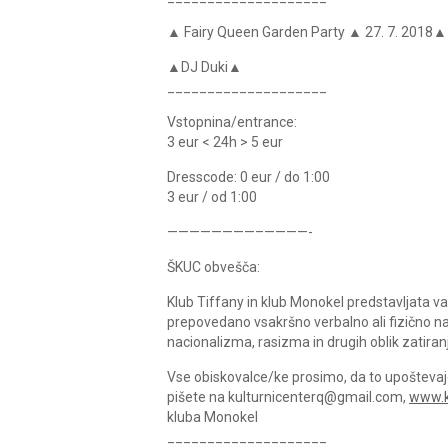
▲ Fairy Queen Garden Party ▲ 27. 7. 2018▲
▲DJ Duki▲
____________________
Vstopnina/entrance:
3 eur < 24h > 5 eur
Dresscode: 0 eur / do 1:00
3 eur / od 1:00
————————–————-
ŠKUC obvešča:
Klub Tiffany in klub Monokel predstavljata v
prepovedano vsakršno verbalno ali fizično na
nacionalizma, rasizma in drugih oblik zatiranj
Vse obiskovalce/ke prosimo, da to upoštevajo 
pišete na kulturnicenterq@gmail.com,
www.k
kluba Monokel
____________________