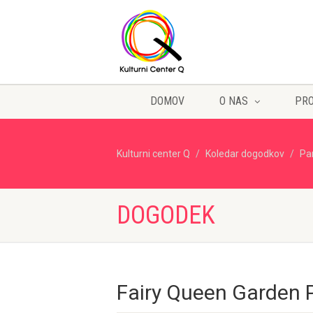
DOMOV
O NAS
PR
Kulturni center Q
Koledar dogodkov
Pa
DOGODEK
Fairy Queen Garden 