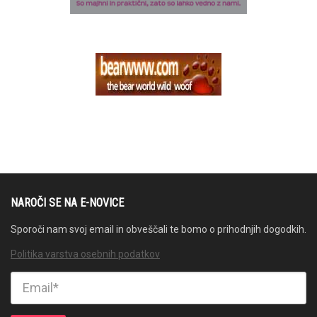
NAROČI SE NA E-NOVICE
Sporoči nam svoj email in obveščali te bomo o prihodnjih dogodkih.
Politika varstva osebnih podatkov