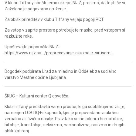
V klubu Tiffany spoštujemo ukrepe NIJZ, prosimo, dajte jih še vi.
Zaželeno je odgovorno druženje.
Za obisk prireditev v klubu Tiffany veljajo pogoji PCT.
Za vstop v zaprte prostore potrebujete masko, pred vstopom si
razkužite roke.
Upoštevajte priporočila NIJZ:
https://www.nijz.si/…/preprecevanje-okuzbe-z-virusom…
Dogodek podpirata Urad za mladino in Oddelek za socialno
varstvo Mestne občine Ljubljana.
ŠKUC
– Kulturni center Q obvešča:
Klub Tiffany predstavlja varen prostor, ki ga sooblikujemo vsi_e,
namenjen LGBTIQ+ skupnosti, kjer je prepovedano vsakršno
verbalno ali fizično nasilje. Prav tako se ne tolerira homofobije,
bifobije, transfobije, seksizma, nacionalizma, rasizma in drugih
oblik zatiranj.