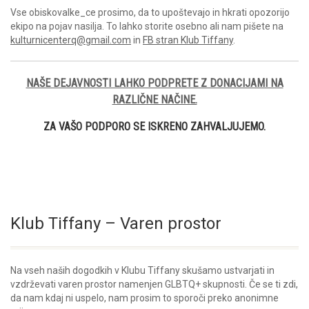
Vse obiskovalke_ce prosimo, da to upoštevajo in hkrati opozorijo
ekipo na pojav nasilja. To lahko storite osebno ali nam pišete na
kulturnicenterq@gmail.com
in
FB stran Klub Tiffany
.
NAŠE DEJAVNOSTI LAHKO PODPRETE Z DONACIJAMI NA
RAZLIČNE NAČINE.
ZA VAŠO PODPORO SE ISKRENO ZAHVALJUJEMO.
Klub Tiffany – Varen prostor
Na vseh naših dogodkih v Klubu Tiffany skušamo ustvarjati in
vzdrževati varen prostor namenjen GLBTQ+ skupnosti. Če se ti zdi,
da nam kdaj ni uspelo, nam prosim to sporoči preko anonimne