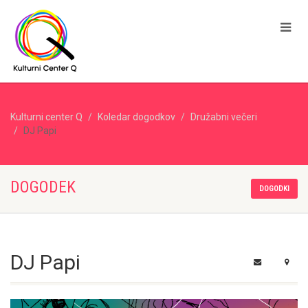
Kulturni center Q
Koledar dogodkov
Družabni večeri
DJ Papi
DOGODEK
DOGODKI
DJ Papi