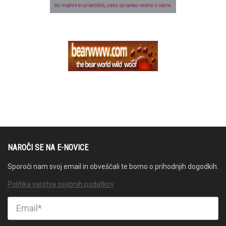
NAROČI SE NA E-NOVICE
Sporoči nam svoj email in obveščali te bomo o prihodnjih dogodkih.
Politika varstva osebnih podatkov