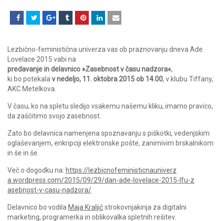
Lezbično-feministična univerza vas ob praznovanju dneva Ade
Lovelace 2015 vabi na
predavanje in delavnico »Zasebnost v času nadzora«
,
ki bo potekala
v nedeljo, 11. oktobra 2015 ob 14.00
, v klubu Tiffany,
AKC Metelkova.
V času, ko na spletu sledijo vsakemu našemu kliku, imamo pravico,
da zaščitimo svojo zasebnost.
Zato bo delavnica namenjena spoznavanju s piškotki, vedenjskim
oglaševanjem, enkripciji elektronske pošte, zanimivim brskalnikom
in še in še.
Več o dogodku na:
https://
lezbicnofeministicnauniverz
a.wordpress.com/2015/09/
29/
dan-ade-lovelace-2015-lfu-z
asebnost-v-casu-nadzora/
Delavnico bo vodila
Maja Kraljič
strokovnjakinja za digitalni
marketing, programerka in oblikovalka spletnih rešitev.