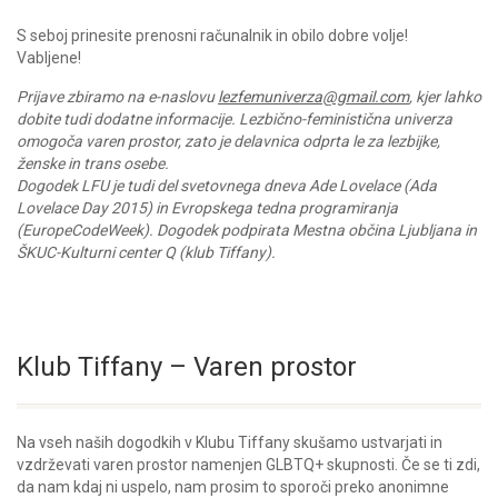
S seboj prinesite prenosni računalnik in obilo dobre volje!
Vabljene!
Prijave zbiramo na e-naslovu
lezfemuniverza@gmail.com
, kjer lahko
dobite tudi dodatne informacije. Lezbično-feministična univerza
omogoča varen prostor, zato je delavnica odprta le za lezbijke,
ženske in trans osebe.
Dogodek LFU je tudi del svetovnega dneva Ade Lovelace (Ada
Lovelace Day 2015) in Evropskega tedna programiranja
(EuropeCodeWeek). Dogodek podpirata Mestna občina Ljubljana in
ŠKUC-Kulturni center Q (klub Tiffany).
Klub Tiffany – Varen prostor
Na vseh naših dogodkih v Klubu Tiffany skušamo ustvarjati in
vzdrževati varen prostor namenjen GLBTQ+ skupnosti. Če se ti zdi,
da nam kdaj ni uspelo, nam prosim to sporoči preko anonimne