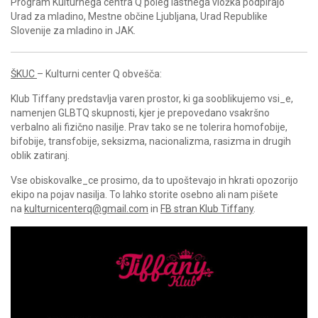
Program Kulturnega centra Q poleg lastnega vložka podpirajo
Urad za mladino, Mestne občine Ljubljana, Urad Republike
Slovenije za mladino in JAK.
ŠKUC
– Kulturni center Q obvešča:
Klub Tiffany predstavlja varen prostor, ki ga sooblikujemo vsi_e,
namenjen GLBTQ skupnosti, kjer je prepovedano vsakršno
verbalno ali fizično nasilje. Prav tako se ne tolerira homofobije,
bifobije, transfobije, seksizma, nacionalizma, rasizma in drugih
oblik zatiranj.
Vse obiskovalke_ce prosimo, da to upoštevajo in hkrati opozorijo
ekipo na pojav nasilja. To lahko storite osebno ali nam pišete
na
kulturnicenterq@gmail.com
in
FB stran Klub Tiffany
.