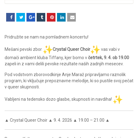
Pridružite se nam na pomladnem koncertu!
Mešani pevski zbor
Crystal Queer Choir
vas vabi v
domači ambient kluba Tiffany, kjer bomo v
četrtek, 9. 4. ob 19.00
zapeli in z vami delili pevske rezultate naših zadnjih mesecev.
Pod vodstvom zborovodkinje Anje Maraž pripravljamo raznolik
program, ki vključuje prepoznavne melodije, ki so pustile svoj pečat
v queer skupnosti.
Vabljeni na tedensko dozo glasbe, skupnosti in navdiha!
▲ Crystal Queer Choir ▲ 9. 4. 2026 ▲ 19.00 – 21.00 ▲