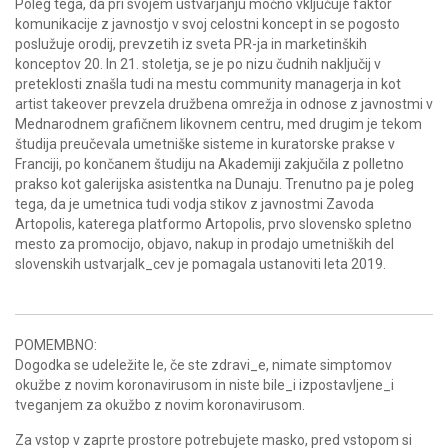
Poleg tega, da pri svojem ustvarjanju močno vključuje faktor
komunikacije z javnostjo v svoj celostni koncept in se pogosto
poslužuje orodij, prevzetih iz sveta PR-ja in marketinških
konceptov 20. In 21. stoletja, se je po nizu čudnih naključij v
preteklosti znašla tudi na mestu community managerja in kot
artist takeover prevzela družbena omrežja in odnose z javnostmi v
Mednarodnem grafičnem likovnem centru, med drugim je tekom
študija preučevala umetniške sisteme in kuratorske prakse v
Franciji, po končanem študiju na Akademiji zakjučila z polletno
prakso kot galerijska asistentka na Dunaju. Trenutno pa je poleg
tega, da je umetnica tudi vodja stikov z javnostmi Zavoda
Artopolis, katerega platformo Artopolis, prvo slovensko spletno
mesto za promocijo, objavo, nakup in prodajo umetniških del
slovenskih ustvarjalk_cev je pomagala ustanoviti leta 2019.
POMEMBNO:
Dogodka se udeležite le, če ste zdravi_e, nimate simptomov
okužbe z novim koronavirusom in niste bile_i izpostavljene_i
tveganjem za okužbo z novim koronavirusom.
Za vstop v zaprte prostore potrebujete masko, pred vstopom si