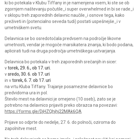
ki bo potekala v Klubu Tiffany in je namenjena vsem, ki ste se ob
zgornjem naštevanju počutile_i super overwhelmed in bi se rade_i
v sklopu treh zaporednih delavnic naučile_i osnove tega, kako
preživeti in (potencialno seveda tudi) postati uspešnejše_i v
umetniškem svetu.
Delavnica se bo osredotočala predvsem na področje likovne
umetnosti, vendar je mogoče marsikatera znanja, ki bodo podana,
aplicirati tudi na druga področja umetniškega ustvarjanja.
Delavnica bo potekala v treh zaporednih srečanjih in sicer:
v
torek, 29. 6., ob 17. uri.
v
sredo, 30. 6. ob 17. uri
in v
torek, 6. 7. ob 17. uri
na vrtu Kluba Tiffany. Trajanje posamezne delavnice bo
predvidoma ura in pol.
Število mest na delavnici je omejeno (10 oseb), zato se je
potrebno na delavnico prijaviti preko obrazca na povezavi:
https://forms.gle/DjHZQhjhj22MAk6QA
Prijave so odprte do nedelje, 27. 6. do polnoči, oziroma do
zapolnitve mest.