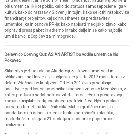
Na treh delavnicah se bomo imele_i priložnost naučiti kaj pomeni
biti umetnica_ik kot poklic, kako do statusa samozaposlene_ga v
kulturi, kako do razstav v Sloveniji in tujini, kako se lotiti razpisov za
financiranje projektov, kaj so musthaves za predstavitev
umetnice_ka in osnove PR-ja: kako napisati medijsko izjavo, kako
pripraviti press paket in adremo in tako dalje in še kako najbolje
umiti barvo iz čopičev za mimogrede.
Delavnico Coming Out: AS AN ARTIST bo vodila umetnica Iris
Pokovec
.
Slikarstvo je študirala na Akademiji za likovno umetnost in
oblikovanje na Univerzi v Ljubljani, kjer je leta 2017 magistrirala z
delom Všečnost in kupljivost. Od leta 2017 vso produkcijo
udejstvuje pod lastno umetniško blagovno znamko Menažerija, v
kateri producira sodobne kuriozitete, temelječe na preigravanju
komunikacijskih orodij sodobnega potrošništva. Njena praksa
primarno temelji na klasičnih slikarskih in grafičnih medijih, s
poudarkom na odnosih med aktualno potrošniško plastiko,
marketinškimi slogani 21. stoletja in sodobnim popularnim
nihilizmom.