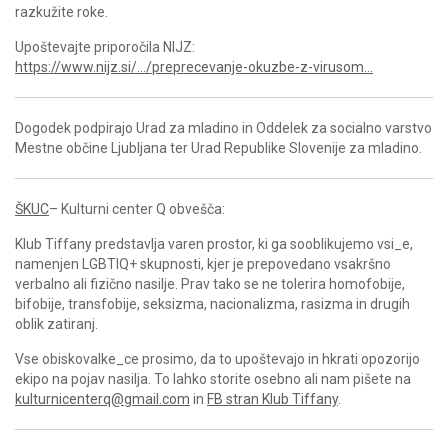
razkužite roke.
Upoštevajte priporočila NIJZ:
https://www.nijz.si/…/preprecevanje-okuzbe-z-virusom…
Dogodek podpirajo Urad za mladino in Oddelek za socialno varstvo
Mestne občine Ljubljana ter Urad Republike Slovenije za mladino.
ŠKUC
– Kulturni center Q obvešča:
Klub Tiffany predstavlja varen prostor, ki ga sooblikujemo vsi_e,
namenjen LGBTIQ+ skupnosti, kjer je prepovedano vsakršno
verbalno ali fizično nasilje. Prav tako se ne tolerira homofobije,
bifobije, transfobije, seksizma, nacionalizma, rasizma in drugih
oblik zatiranj.
Vse obiskovalke_ce prosimo, da to upoštevajo in hkrati opozorijo
ekipo na pojav nasilja. To lahko storite osebno ali nam pišete na
kulturnicenterq@gmail.com
in
FB stran Klub Tiffany
.