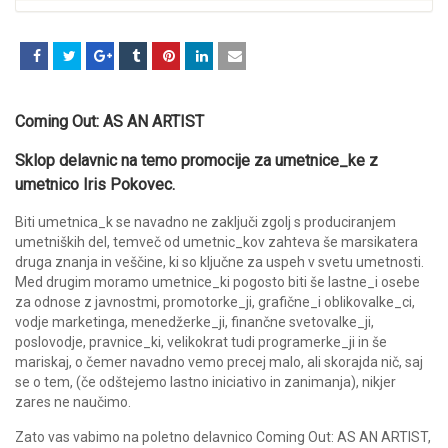
Coming Out: AS AN ARTIST
Sklop delavnic na temo promocije za umetnice_ke z
umetnico Iris Pokovec.
Biti umetnica_k se navadno ne zaključi zgolj s produciranjem
umetniških del, temveč od umetnic_kov zahteva še marsikatera
druga znanja in veščine, ki so ključne za uspeh v svetu umetnosti.
Med drugim moramo umetnice_ki pogosto biti še lastne_i osebe
za odnose z javnostmi, promotorke_ji, grafične_i oblikovalke_ci,
vodje marketinga, menedžerke_ji, finančne svetovalke_ji,
poslovodje, pravnice_ki, velikokrat tudi programerke_ji in še
mariskaj, o čemer navadno vemo precej malo, ali skorajda nič, saj
se o tem, (če odštejemo lastno iniciativo in zanimanja), nikjer
zares ne naučimo.
Zato vas vabimo na poletno delavnico Coming Out: AS AN ARTIST,