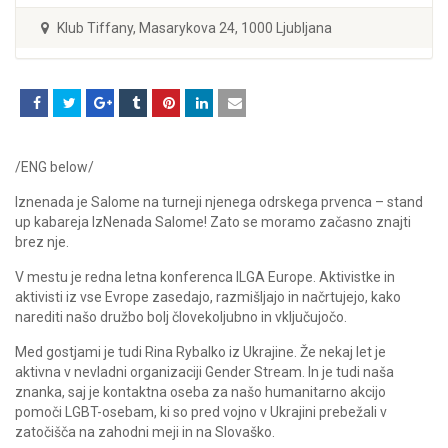
Klub Tiffany, Masarykova 24, 1000 Ljubljana
/ENG below/
Iznenada je Salome na turneji njenega odrskega prvenca – stand
up kabareja IzNenada Salome! Zato se moramo začasno znajti
brez nje.
V mestu je redna letna konferenca ILGA Europe. Aktivistke in
aktivisti iz vse Evrope zasedajo, razmišljajo in načrtujejo, kako
narediti našo družbo bolj človekoljubno in vključujočo.
Med gostjami je tudi Rina Rybalko iz Ukrajine. Že nekaj let je
aktivna v nevladni organizaciji Gender Stream. In je tudi naša
znanka, saj je kontaktna oseba za našo humanitarno akcijo
pomoči LGBT-osebam, ki so pred vojno v Ukrajini prebežali v
zatočišča na zahodni meji in na Slovaško.