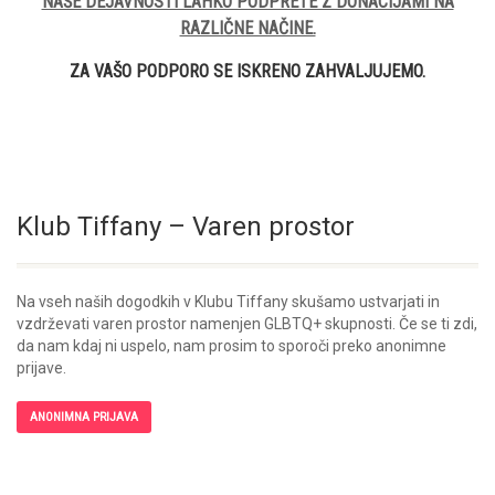
NAŠE DEJAVNOSTI LAHKO PODPRETE Z DONACIJAMI NA
RAZLIČNE NAČINE.
ZA VAŠO PODPORO SE ISKRENO ZAHVALJUJEMO.
Klub Tiffany – Varen prostor
Na vseh naših dogodkih v Klubu Tiffany skušamo ustvarjati in
vzdrževati varen prostor namenjen GLBTQ+ skupnosti. Če se ti zdi,
da nam kdaj ni uspelo, nam prosim to sporoči preko anonimne
prijave.
ANONIMNA PRIJAVA