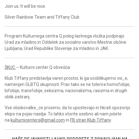
Join us. It will be nice.
Silver Rainbow Team and Tiffany Club
Program Kulturnega centra Q poleg lastnega vložka podpirajo
Urad za mladino in Oddelek za socialno varstvo Mestne občine
Ljubljana, Urad Republike Slovenije za mladino in JAK.
ŠKUC
– Kulturni center Q obvešča:
Klub Tiffany predstavlja varen prostor, ki ga sooblikujemo vsi_e,
namenjen GLBTQ skupnosti. Prav tako se ne tolerira homofobije,
bifobije, transfobije, seksizma, nacionalizma, rasizma in drugih
oblik zatiranj.
Vse obiskovalke_ce prosimo, da to upoštevajo in hkrati opozorijo
ekipo na pojav nasilja. To lahko storite osebno ali nam pišete
na
kulturnicenterq@gmail.com
in
FB stran Klub Tiffany
.