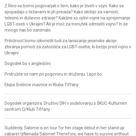
Z Rino se bomo pogovarjali o tem, kako je živeti v vojni. Kako se
spopadajo s težavami ki jih prinaša? Kako skrbijo za varnost,
telesno in duševno zdravje? Kakšne so vplivi vojne na sprejemanje
LGBT-oseb v Ukrajini? Ali je moč za trenutek odmisliti vojno? In še
mnogo nas bo zanimalo.
Priložnost bomo izkoristili tudi za lansiranje jesenske akcije
zbiranja pomoči za zatočišča za LGBT-osebe, ki bežijo pred vojno v
Ukrajini.
Dogodek bo v angleščini.
Pridružite se nam pri pogovoru in druženju. Lepo bo.
Ekipa Srebrne mavrice in Kluba Tiffany
Dogodek organizira: Društvo DIH v sodelovanju s ŠKUC-Kulturnim
centrom Q/Klub Tiffany
Suddenly, Salome is on tour for her stage debut in her stand up
cabaret IzNenada Salome! Therefore, we have to survive without