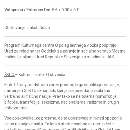
Vstopnina / Entrance fee
: 5 € < 0.00 > 8 €
Oblikovanje: Jakob Golob
Program Kulturnega centra Q poleg lastnega vložka podpirajo
Urad za mladino ter Oddelek za zdravje in socialno varstvo Mestne
občine Ljubljana, Urad Republike Slovenije za mladino in JAK.
ŠKUC
– Kulturni center Q obvešča:
Klub Tiffany predstavlja varen prostor, ki ga sooblikujemo vsi_e,
namenjen GLBTQ skupnosti, kjer je prepovedano vsakršno
verbalno ali fizično nasilje. Prav tako se ne tolerira homofobije,
bifobije, transfobije, seksizma, nacionalizma, rasizma in drugih
oblik zatiranj.
Vse obiskovalke_ce prosimo, da to upoštevajo in hkrati opozorijo
ekipo na pojav nasilja. To lahko storite osebno ali nam pišete
na
kulturnicenterq@gmail.com
,
IG profil
ali
FB stran Klub Tiffany
.