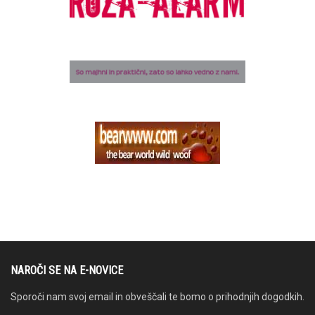
NAROČI SE NA E-NOVICE
Sporoči nam svoj email in obveščali te bomo o prihodnjih dogodkih.