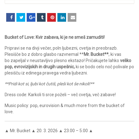
Bucket of Love: Kvir zabava, ki je ne smeš zamuditi!
Pripravi se na divji večer, poln ljubezni, cvetja in preobrazb.
Plesišče bo z dobro glasbo razvnemal **
Mr. Bucket**
, ki vas
bo zapeljal v neustavljivo plesno ekstazo! Pričakujete lahko
veliko
pop, evrovizijskih in drugih uspešnic,
ki se bodo celo noč polivale po
plesišču iz edinega pravega vedra ljubezni.
**Pridi kot si, ljubi kot čutiš, pleši kot še nikoli!**
Dress code: Karkoli ti srce poželi – več cvetja, več zabave!
Music policy: pop, eurovision & much more from the bucket of
love.
▲ Mr. Bucket ▲ 20. 3. 2026 ▲ 23.00 – 5.00 ▲