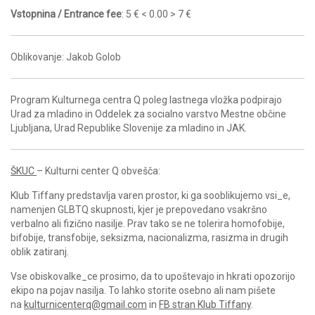
Vstopnina / Entrance fee
: 5 € < 0.00 > 7 €
Oblikovanje: Jakob Golob
Program Kulturnega centra Q poleg lastnega vložka podpirajo
Urad za mladino in Oddelek za socialno varstvo Mestne občine
Ljubljana, Urad Republike Slovenije za mladino in JAK.
ŠKUC
– Kulturni center Q obvešča:
Klub Tiffany predstavlja varen prostor, ki ga sooblikujemo vsi_e,
namenjen GLBTQ skupnosti, kjer je prepovedano vsakršno
verbalno ali fizično nasilje. Prav tako se ne tolerira homofobije,
bifobije, transfobije, seksizma, nacionalizma, rasizma in drugih
oblik zatiranj.
Vse obiskovalke_ce prosimo, da to upoštevajo in hkrati opozorijo
ekipo na pojav nasilja. To lahko storite osebno ali nam pišete
na
kulturnicenterq@gmail.com
in
FB stran Klub Tiffany
.