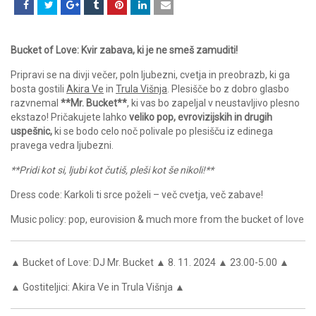
Bucket of Love: Kvir zabava, ki je ne smeš zamuditi!
Pripravi se na divji večer, poln ljubezni, cvetja in preobrazb, ki ga
bosta gostili
Akira Ve
in
Trula Višnja
. Plesišče bo z dobro glasbo
razvnemal
**Mr. Bucket**
, ki vas bo zapeljal v neustavljivo plesno
ekstazo! Pričakujete lahko
veliko pop, evrovizijskih in drugih
uspešnic,
ki se bodo celo noč polivale po plesišču iz edinega
pravega vedra ljubezni.
**Pridi kot si, ljubi kot čutiš, pleši kot še nikoli!**
Dress code: Karkoli ti srce poželi – več cvetja, več zabave!
Music policy: pop, eurovision & much more from the bucket of love
▲ Bucket of Love: DJ Mr. Bucket ▲ 8. 11. 2024 ▲ 23.00-5.00 ▲
▲ Gostiteljici: Akira Ve in Trula Višnja ▲