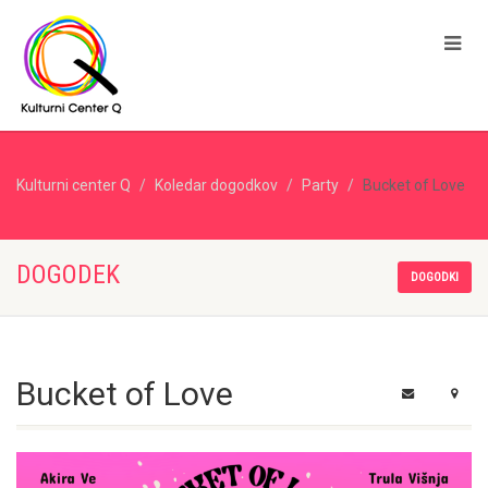
Kulturni center Q
Koledar dogodkov
Party
Bucket of Love
DOGODEK
DOGODKI
Bucket of Love