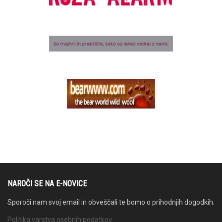
NAROČI SE NA E-NOVICE
Sporoči nam svoj email in obveščali te bomo o prihodnjih dogodkih.
Politika varstva osebnih podatkov