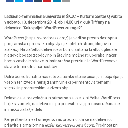
Lezbično-feministična univerza in ŠKUC – Kulturni center Q vabita
v soboto, 13. decembra 2014, ob 14.00 uri v klub Tiffany na
delavnico “Kako prijeti WordPress za roge?”.
WordPress (
https://wordpress.org/
) je vodilna prosto dostopna
programska oprema za objavljanje spletnih strani, blogov in
aplikacij. Na začetku delavnice si bomo zato na kratko ogledale
njegovo bogato zgodovino in številne možnosti uporabe, nakar
bomo zavihale rokave in lastnoročno preizkusile WordPressovo
slavno 5-minutno namestitev.
Delile bomo koristne nasvete za učinkovitejšo pisanje in objavljanje
vsebin ter izvedle nekaj zanimivih eksperimentov s temami,
vtičniki in programskim jezikom php.
Delavnica je brezplačna in primerna za vse, ki si želite WordPress
bolje razumeti, na delavnico pa prinesite svoj prenosni računalnik
in miško za lažje delo.
Ker je število mest omejeno, vas prosimo, da se na delavnico
prijavite z emailom na
lezfemuniverza@gmail.com
. Prednost pri