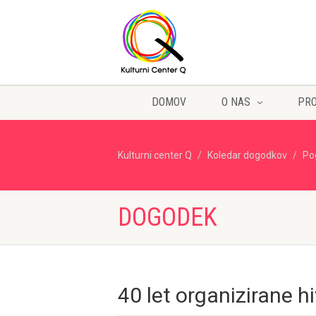
DOMOV
O NAS
PR
Kulturni center Q
Koledar dogodkov
Po
DOGODEK
40 let organizirane h