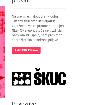
prostor
Na vseh naših dogodkih v Klubu
Tiffany skušamo ustvarjati in
vzdrževati varen prostor namenjen
GLBTQ+ skupnosti. Če se ti zdi, da
nam kdaj ni uspelo, nam prosim to
sporoči preko anonimne prijave.
ANONIMNA PRIJAVA
Povezave