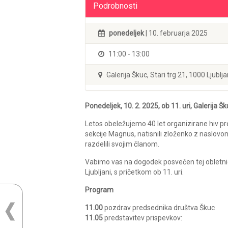
Podrobnosti
ponedeljek
| 10. februarja 2025
11:00 - 13:00
Galerija Škuc, Stari trg 21, 1000 Ljublj
Ponedeljek, 10. 2. 2025, ob 11. uri, Galerija Šk
Letos obeležujemo 40 let organizirane hiv pre
sekcije Magnus, natisnili zloženko z naslov
razdelili svojim članom.
Vabimo vas na dogodek posvečen tej obletnici, 
Ljubljani, s pričetkom ob 11. uri.
Program
11.00
pozdrav predsednika društva Škuc
11.05
predstavitev prispevkov: