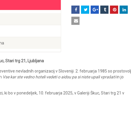
ana
uc, Stari trg 21, Ljubljana
ventive nevladnih organizacij v Sloveniji. 2. februarja 1985 so prostovolj
om
Vse kar ste vedno hoteli vedeti o aidsu pa si niste upali vprašati
in jo
ki bo v ponedeljek, 10. februarja 2025, v Galeriji Škuc, Stari trg 21 v