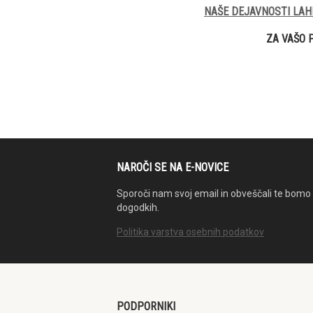
NAŠE DEJAVNOSTI LAH
ZA VAŠO 
NAROČI SE NA E-NOVICE
Sporoči nam svoj email in obveščali te bomo 
dogodkih.
Politika varstva osebnih podatkov
PODPORNIKI