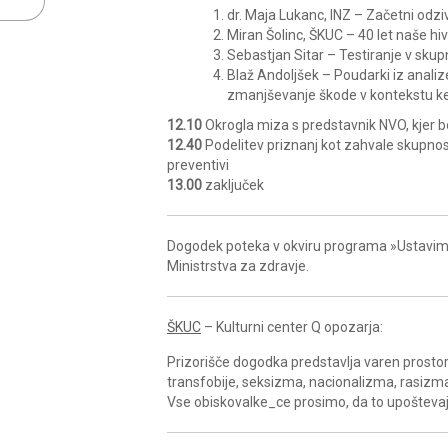
dr. Maja Lukanc, INZ – Začetni odziv
Miran Šolinc, ŠKUC – 40 let naše hi
Sebastjan Sitar – Testiranje v sku
Blaž Andoljšek – Poudarki iz anali
zmanjševanje škode v kontekstu k
12.10
Okrogla miza s predstavnik NVO, kjer bo
12.40
Podelitev priznanj kot zahvale skupno
preventivi
13.00
zaključek
Dogodek poteka v okviru programa »Ustavimo
Ministrstva za zdravje.
ŠKUC
– Kulturni center Q opozarja:
Prizorišče dogodka predstavlja varen prostor, 
transfobije, seksizma, nacionalizma, rasizma 
Vse obiskovalke_ce prosimo, da to upoštevajo 