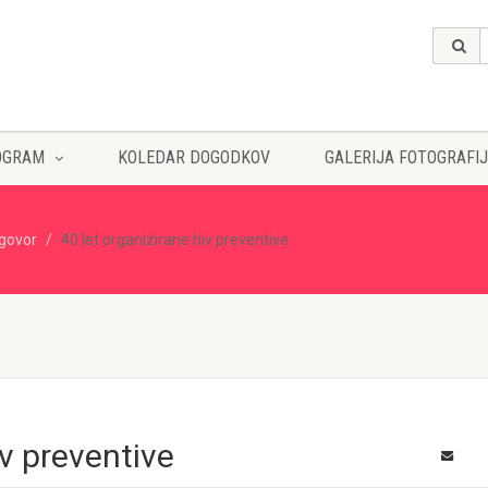
OGRAM
KOLEDAR DOGODKOV
GALERIJA FOTOGRAFIJ
govor
40 let organizirane hiv preventive
iv preventive