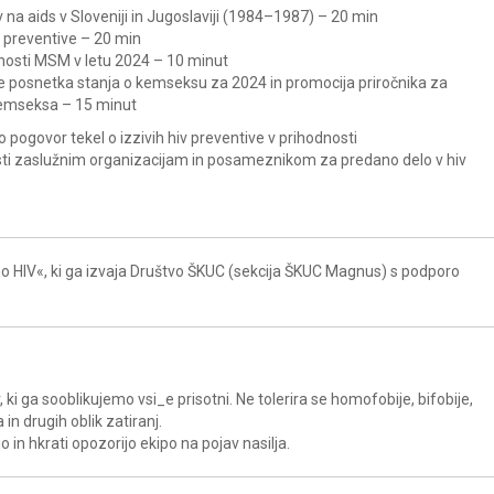
 na aids v Sloveniji in Jugoslaviji (1984–1987) – 20 min
v preventive – 20 min
pnosti MSM v letu 2024 – 10 minut
ze posnetka stanja o kemseksu za 2024 in promocija priročnika za
emseksa – 15 minut
 pogovor tekel o izzivih hiv preventive v prihodnosti
sti zaslužnim organizacijam in posameznikom za predano delo v hiv
 HIV«, ki ga izvaja Društvo ŠKUC (sekcija ŠKUC Magnus) s podporo
ki ga sooblikujemo vsi_e prisotni. Ne tolerira se homofobije, bifobije,
in drugih oblik zatiranj.
in hkrati opozorijo ekipo na pojav nasilja.