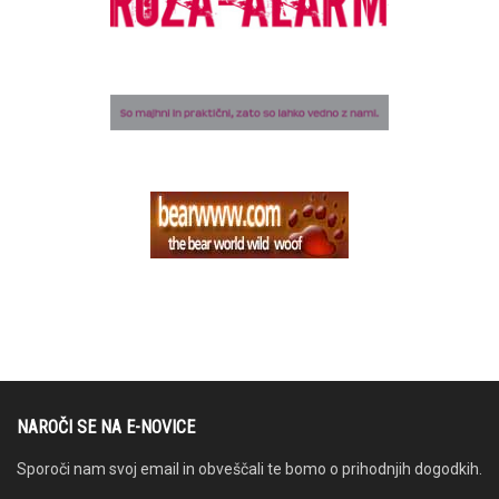
NAROČI SE NA E-NOVICE
Sporoči nam svoj email in obveščali te bomo o prihodnjih dogodkih.