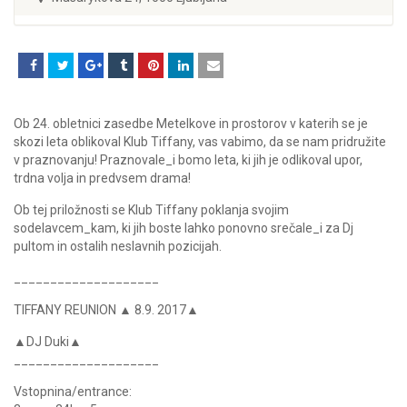
Ob 24. obletnici zasedbe Metelkove in prostorov v katerih se je
skozi leta oblikoval Klub Tiffany, vas vabimo, da se nam pridružite
v praznovanju! Praznovale_i bomo leta, ki jih je odlikoval upor,
trdna volja in predvsem drama!
Ob tej priložnosti se Klub Tiffany poklanja svojim
sodelavcem_kam, ki jih boste lahko ponovno srečale_i za Dj
pultom in ostalih neslavnih pozicijah.
____________________
TIFFANY REUNION ▲ 8.9. 2017▲
▲DJ Duki▲
____________________
Vstopnina/entrance: