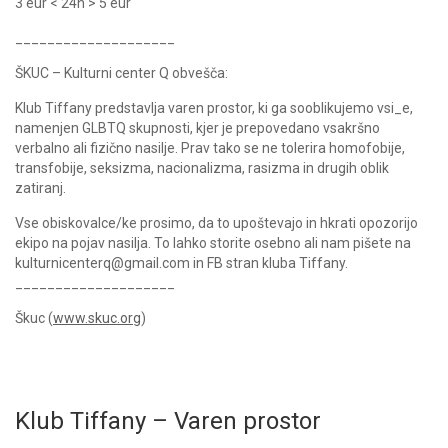
3 eur < 24h > 5 eur
____________________
ŠKUC – Kulturni center Q obvešča:
Klub Tiffany predstavlja varen prostor, ki ga sooblikujemo vsi_e,
namenjen GLBTQ skupnosti, kjer je prepovedano vsakršno
verbalno ali fizično nasilje. Prav tako se ne tolerira homofobije,
transfobije, seksizma, nacionalizma, rasizma in drugih oblik
zatiranj.
Vse obiskovalce/ke prosimo, da to upoštevajo in hkrati opozorijo
ekipo na pojav nasilja. To lahko storite osebno ali nam pišete na
kulturnicenterq@gmail.com in FB stran kluba Tiffany.
____________________
Škuc (
www.skuc.org
)
Klub Tiffany – Varen prostor