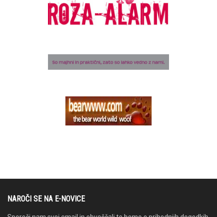
NAROČI SE NA E-NOVICE
Sporoči nam svoj email in obveščali te bomo o prihodnjih dogodkih.