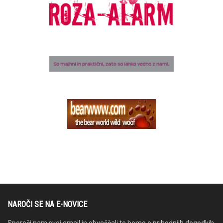
NAROČI SE NA E-NOVICE
Sporoči nam svoj email in obveščali te bomo o prihodnjih dogodkih.