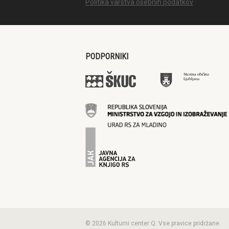
Politika varstva osebnih podatkov
PODPORNIKI
© 2026 Kulturni center Q. Vse pravice pridržane.