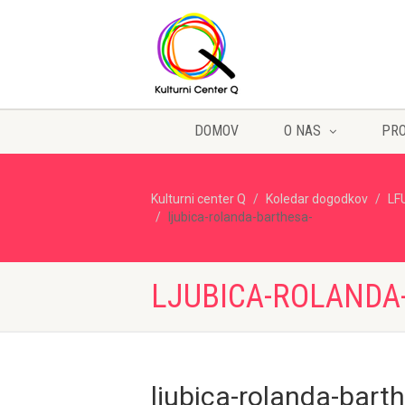
DOMOV
O NAS
PR
Kulturni center Q
Koledar dogodkov
LF
ljubica-rolanda-barthesa-
LJUBICA-ROLANDA
ljubica-rolanda-bart