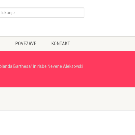
POVEZAVE
KONTAKT
Rolanda Barthesa” in risbe Nevene Aleksovski