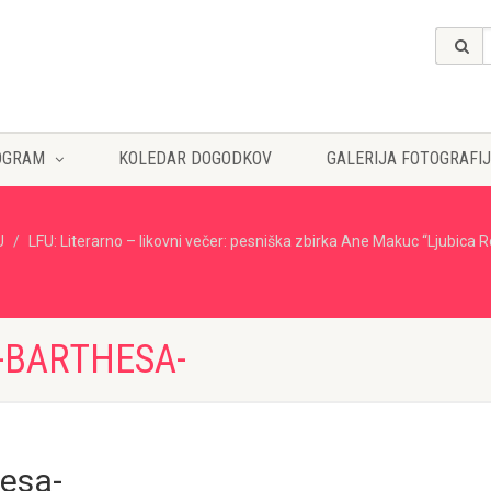
OGRAM
KOLEDAR DOGODKOV
GALERIJA FOTOGRAFIJ
U
LFU: Literarno – likovni večer: pesniška zbirka Ane Makuc “Ljubica 
-BARTHESA-
hesa-