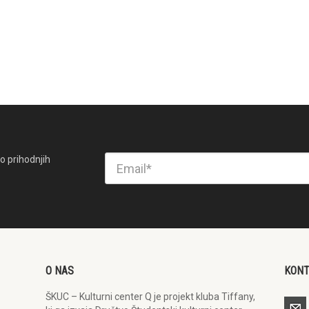
o prihodnjih
O NAS
KON
ŠKUC – Kulturni center Q je projekt kluba Tiffany,