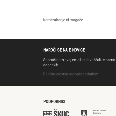
Komentiranje ni mogoče.
NAROČI SE NA E-NOVICE
Sporoči nam svoj email in obveščali te bomo 
dogodkih.
Politika varstva osebnih podatkov
PODPORNIKI