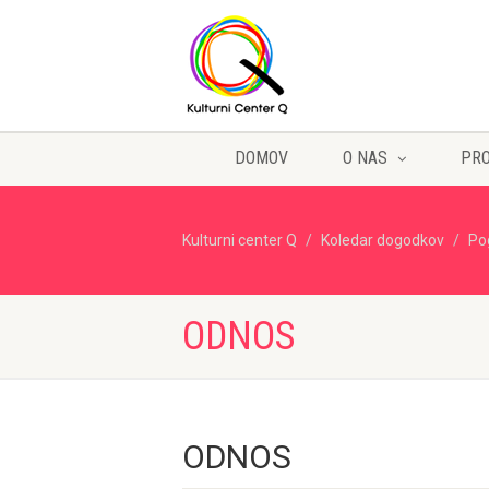
DOMOV
O NAS
PR
Kulturni center Q
Koledar dogodkov
Po
ODNOS
ODNOS