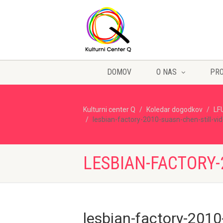
DOMOV
O NAS
PR
Kulturni center Q
Koledar dogodkov
LF
lesbian-factory-2010-suasn-chen-still-vi
LESBIAN-FACTORY-
lesbian-factory-2010