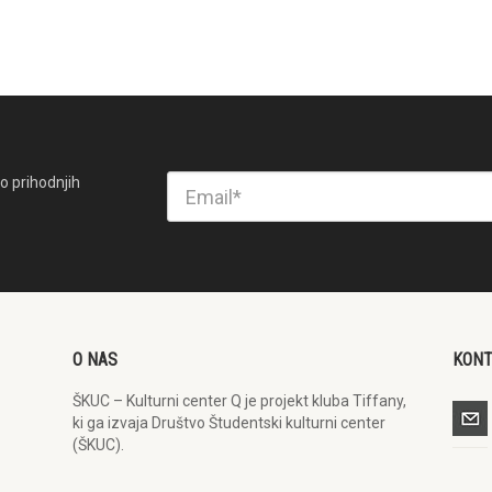
o prihodnjih
O NAS
KON
ŠKUC – Kulturni center Q je projekt kluba Tiffany,
ki ga izvaja Društvo Študentski kulturni center
(ŠKUC).