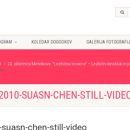
OGRAM
KOLEDAR DOGODKOV
GALERIJA FOTOGRAFIJ
U
22. obletnica Metelkove: “Lezbična tovarna” – Lezbični kinoklub in 
deo
2010-SUASN-CHEN-STILL-VIDE
-suasn-chen-still-video