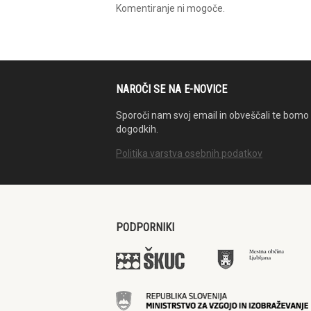
Komentiranje ni mogoče.
NAROČI SE NA E-NOVICE
Sporoči nam svoj email in obveščali te bomo 
dogodkih.
Politika varstva osebnih podatkov
PODPORNIKI