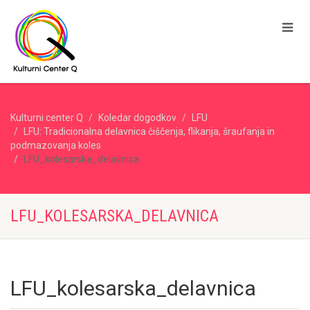
Kulturni center Q
Koledar dogodkov
LFU
LFU: Tradicionalna delavnica čiščenja, flikanja, šraufanja in
podmazovanja koles
LFU_kolesarska_delavnica
LFU_KOLESARSKA_DELAVNICA
LFU_kolesarska_delavnica