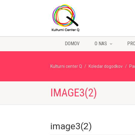
DOMOV
O NAS
PR
Kulturni center Q
Koledar dogodkov
Pa
IMAGE3(2)
image3(2)