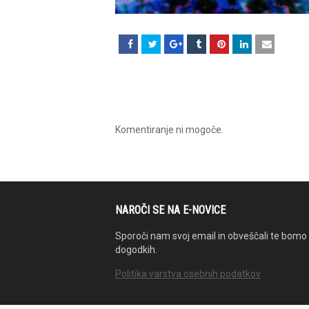
Komentiranje ni mogoče.
NAROČI SE NA E-NOVICE
Sporoči nam svoj email in obveščali te bomo 
dogodkih.
Politika varstva osebnih podatkov