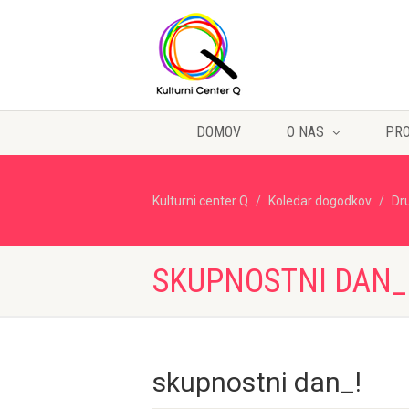
DOMOV
O NAS
PR
Kulturni center Q
Koledar dogodkov
Dr
SKUPNOSTNI DAN_
skupnostni dan_!