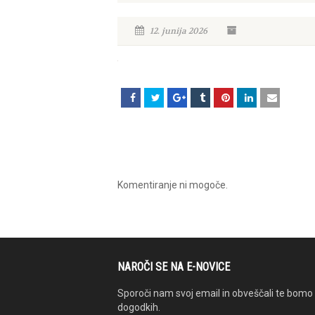
12. junija 2026
Komentiranje ni mogoče.
NAROČI SE NA E-NOVICE
Sporoči nam svoj email in obveščali te bomo 
dogodkih.