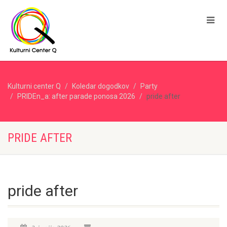
Kulturni center Q
Koledar dogodkov
Party
PRIDEn_a: after parade ponosa 2026
pride after
PRIDE AFTER
pride after