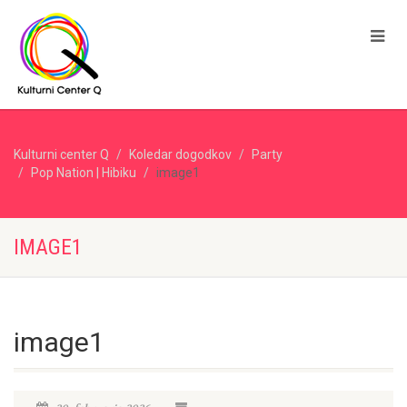
Kulturni center Q
Koledar dogodkov
Party
Pop Nation | Hibiku
image1
IMAGE1
image1