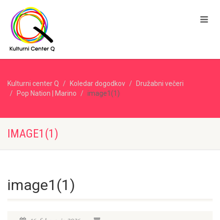
Kulturni center Q
Koledar dogodkov
Družabni večeri
Pop Nation | Marino
image1(1)
IMAGE1(1)
image1(1)