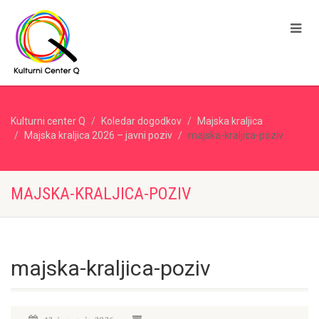
Kulturni center Q
Koledar dogodkov
Majska kraljica
Majska kraljica 2026 – javni poziv
majska-kraljica-poziv
MAJSKA-KRALJICA-POZIV
majska-kraljica-poziv