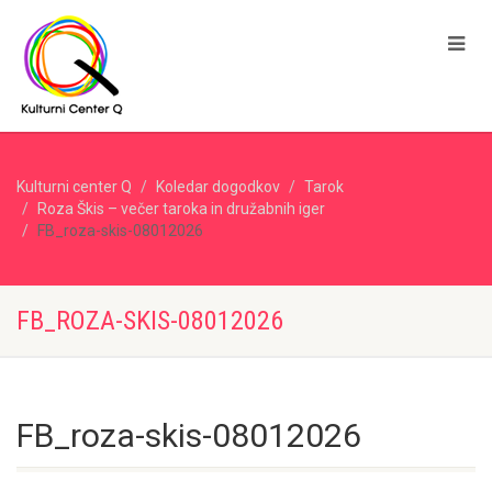
Kulturni center Q
Koledar dogodkov
Tarok
Roza Škis – večer taroka in družabnih iger
FB_roza-skis-08012026
FB_ROZA-SKIS-08012026
FB_roza-skis-08012026