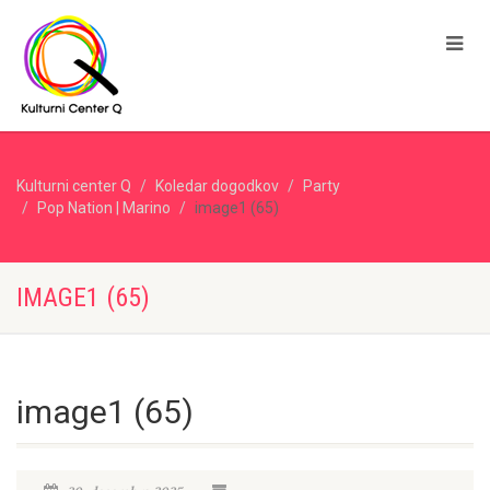
Kulturni center Q
Koledar dogodkov
Party
Pop Nation | Marino
image1 (65)
IMAGE1 (65)
image1 (65)